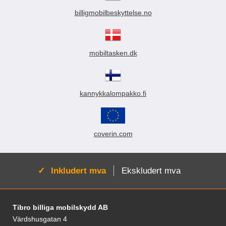
billigmobilbeskyttelse.no
mobiltasken.dk
kannykkalompakko.fi
coverin.com
Aktiv:
Inkludert mva
Ekskludert mva
Footer-innhold Blandet informasjon og le
Tibro billiga mobilskydd AB
Värdshusgatan 4