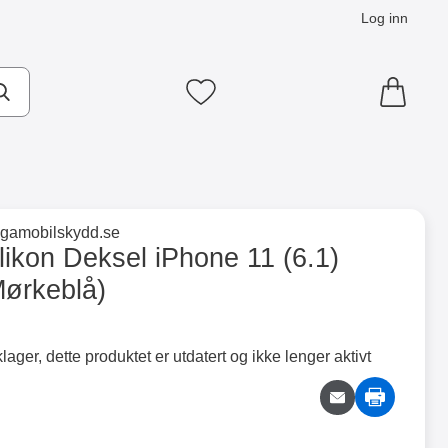
Log inn
Mine favoritter
×
til merkevaresiden for
ligamobilskydd.se
rkeblå) som favoritt
likon Deksel iPhone 11 (6.1)
Mørkeblå)
ntainer
Merkitse blow productListContainer
Merkitse blow productLi
5 varianter
5 varianter
lager, dette produktet er utdatert og ikke lenger aktivt