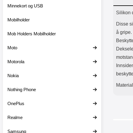
Bl
Minnekort og USB
Batter
Prod
Silikon 
Mobilholder
Disse si
å gripe.
Mob Holders Mobilholder
Beskytt
Moto
Dekselet
motstan
Motorola
Innsiden
beskytte
Nokia
Material
Nothing Phone
OnePlus
Realme
Samsung