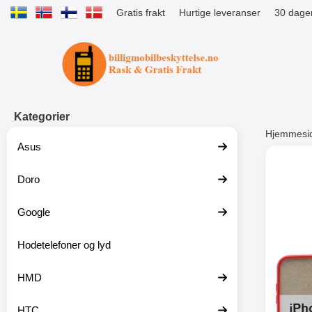
Gratis frakt
Hurtige leveranser
30 dager
Startsiden for Tibro Billiga Mobils
Kategorier
Hjemmesi
Asus
Andre
Doro
Google
-51%
Hodetelefoner og lyd
HMD
HTC