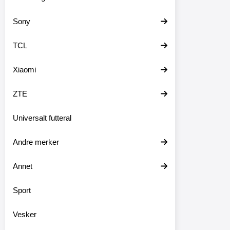
Sony
TCL
Xiaomi
ZTE
New Sta
Universalt futteral
Stand
Andre merker
lommeb
for iPh
Annet
mobil, se
Fungere
trenger
Sport
Material
standca
Vesker
noen an
wallet