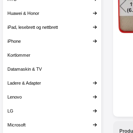
Huawei & Honor
XO trå
iPad, lesebrett og nettbrett
XO-X33 
iPhone
XO-X3
hodetele
medfø
Kortlommer
hodetelef
du ikke m
Datamaskin & TV
en lader
ikke er 
dine er pl
Ladere & Adapter
at
favor
Lenovo
hodetele
seg eller
med mikr
LG
som hands
gir deg 
Microsoft
stabil ti
Produ
batter