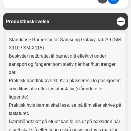
Lyttetid: ca 4 timer
Når filmen sitter der den skal på
den ene enden, strykes
beskyttelsen på resten av
enheten; ned mot den motsatte
L
Produktbeskrivelse
delen av skjermen. Eventuelle
u
luftbobler presses ut mot kanten
k
Produktbeskrivelse
ved hjelp av f.eks. et kredittkort.
k
Standcase Barneetui for Samsung Galaxy Tab A9 (SM-
Merk at skjermbeskytteren ikke
kan gjenbrukes; dersom
X110 / SM-X115)
påføringen mislykkes blir
Beskytter nettbrettet til barnet ditt effektivt under
skjermbeskytteren ødelagt. Noen
skjermbeskyttere kan se ut som
transport og fungerer som stativ når han/hun trenger
de er speilvendte; det er de ikke.
det.
Noen telefoner og nettbrett har
Praktisk håndtak øverst. Kan plasseres i to posisjoner:
både en sensor og et kamera på
forsiden, men det er bare
som filmstativ eller tastaturstativ (stående eller
sensoren som trenger et hull i
liggende).
skjermbeskytteren. Selfie-
kameraet trenger ikke noe hull!
Praktisk hvis barnet skal lese, se på film eller skrive på
tastaturet.
Bærehåndtaket på etuiet kan felles ut på baksiden når
etuiet skal stå eller ligge i skrå posisjon (hvis man for