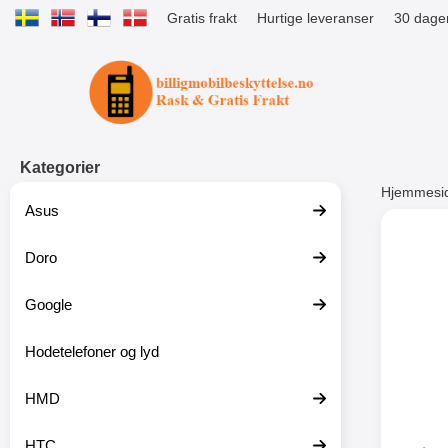
Gratis frakt
Hurtige leveranser
30 dager
Startsiden for Tibro Billiga Mobils
Kategorier
Hjemmesi
Asus
Andre
Doro
Google
-51%
Hodetelefoner og lyd
HMD
HTC