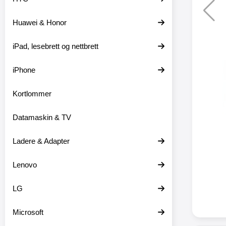
Huawei & Honor
XO trå
iPad, lesebrett og nettbrett
XO-X33 
iPhone
XO-X3
hodetele
medfø
Kortlommer
hodetelef
du ikke m
Datamaskin & TV
en lader
ikke er 
dine er pl
Ladere & Adapter
at
favor
Lenovo
hodetele
seg eller
med mikr
LG
som hands
gir deg 
Microsoft
stabil ti
batter