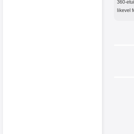
360-etui
likevel 
-38%
Lightn
Lightni