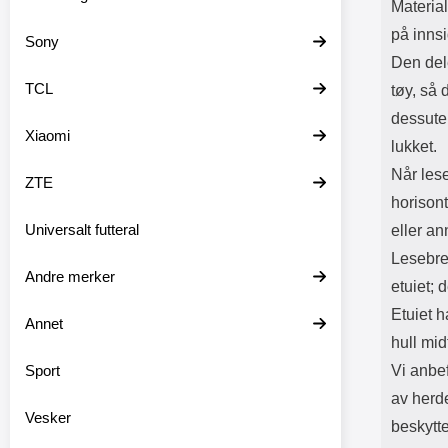
Material
på innsi
Sony
Den dele
TCL
tøy, så 
dessute
Xiaomi
lukket.
Når leseb
ZTE
horisont
Universalt futteral
eller an
Lesebret
Andre merker
etuiet; 
Etuiet h
Annet
hull mid
Sport
Vi anbef
av herde
Vesker
beskyttet