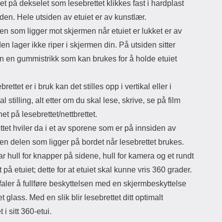
et på dekselet som lesebrettet klikkes fast i hardplast
den. Hele utsiden av etuiet er av kunstlær.
n som ligger mot skjermen når etuiet er lukket er av
den lager ikke riper i skjermen din. På utsiden sitter
n en gummistrikk som kan brukes for å holde etuiet
rettet er i bruk kan det stilles opp i vertikal eller i
al stilling, alt etter om du skal lese, skrive, se på film
net på lesebrettet/nettbrettet.
tet hviler da i et av sporene som er på innsiden av
den delen som ligger på bordet når lesebrettet brukes.
ar hull for knapper på sidene, hull for kamera og et rundt
t på etuiet; dette for at etuiet skal kunne vris 360 grader.
aler å fullføre beskyttelsen med en skjermbeskyttelse
t glass. Med en slik blir lesebrettet ditt optimalt
 i sitt 360-etui.