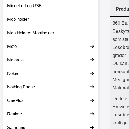
Bl
Minnekort og USB
Produ
Batter
Mobilholder
Prod
360 Etui
Beskytte
Mob Holders Mobilholder
som sta
Moto
Lesebret
grader
Motorola
Du kan a
horisont
Nokia
Med gum
Nothing Phone
Materia
Dette er
OnePlus
En virke
Realme
Lesebret
kraftige 
Samsung