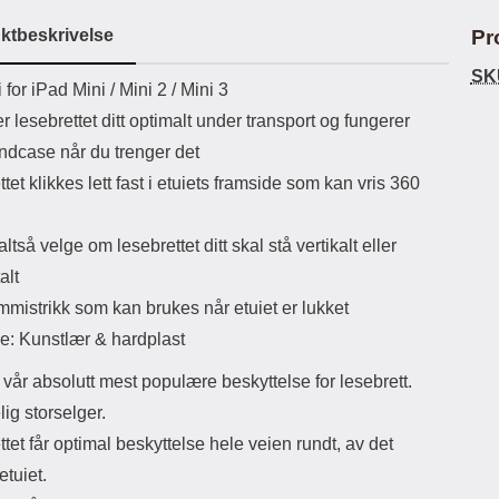
uetooth-versjon: 5.3
ktbeskrivelse
Pr
ikassekapasitet: 200 mha
Lyttetid: ca 4 timer
SK
uktbeskrivelse
 for iPad Mini / Mini 2 / Mini 3
r lesebrettet ditt optimalt under transport og fungerer
ndcase når du trenger det
tet klikkes lett fast i etuiets framside som kan vris 360
ltså velge om lesebrettet ditt skal stå vertikalt eller
alt
mistrikk som kan brukes når etuiet er lukket
le: Kunstlær & hardplast
 vår absolutt mest populære beskyttelse for lesebrett.
lig storselger.
tet får optimal beskyttelse hele veien rundt, av det
etuiet.