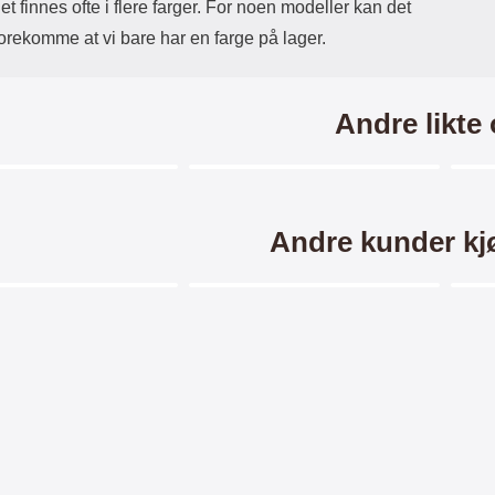
et finnes ofte i flere farger. For noen modeller kan det
forekomme at vi bare har en farge på lager.
Andre likte
Merkitse blow productListContainer
Merkitse blow productListCo
Andre kunder kj
10 varianter
Merkitse blow productListContainer
Merkitse blow productListCo
ing till USB C Kabel
Maxlife Lade- og datakabel iOS
Hoc
ng til USB Type C kabel.
Maxlife 50 CM Lightning-ledning til
XO L