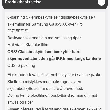
L
Produktbeskrivelse
Lyttetid: ca 4 timer
Magnetlukkingen påvirker ikke
u
kredittkortene dine (ingen
k
avmagnetisering). Lommeboken
Produktbeskrivelse
k
har kamerahull for ditt
6-pakning Skjermbeskyttelse / displaybeskyttelse /
mobilkamera. Du trenger derfor
skjermfilm for Samsung Galaxy XCover Pro
ikke å ta ut mobilen hver gang du
skal ta bilde eller filme. Når du
(G715F/DS)
skal se på film eller bilder kan du
Beskytter skjermen din mot smuss og riper
benytte deg av standcase-
funksjonen: brett opp mobil-delen
Materiale: Klar plastfilm
og la den hvile på kredittkort-
OBS! Glassbeskyttelsen beskytter bare
delen. Tyngden på mobilen
holder lommeboken stående. Din
skjermoverflaten; den går IKKE ned langs kantene
standcase wallet holder seg
OBS! 6-pakning
lengst hvis du lar mobilen være i
etuiet. Standcase wallet finnes i
Et økonomisk valg! 6 skjermbeskyttere i samme pakke
flere farger.
Skulle du mislykkes med påføringen av en
skjermbeskyttelse har du flere å prøve med.
Denne tynne plastfilmen beskytter skjermen din mot
smuss og riper.
Filmen påføres ved å først rengjøre skjermen skikkelig