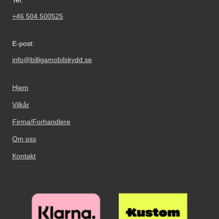
Tel:
for kredittkortene dine. Materialet
på lommeboken er kunstskinn,
+46 504 500525
altså ikke ekte skinn. Det blir
imidlertid mykt og fint jo mer du
bruker det, akkurat som ekte
E-post:
skinn. *Obs!
billigmobilbeskyttelse.no tar ikke
info@billigamobilskydd.se
ansvar for kredittkort som har blitt
utsatt for skimming!
Hjem
Vilkår
Firma/Forhandlere
Om oss
Kontakt