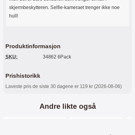
skjermbeskytteren. Selfie-kameraet trenger ikke noe
hull!
Produktinformasjon
SKU:
34862 6Pack
Prishistorikk
Laveste pris de siste 30 dagene er 119 kr (2026-08-06)
Andre likte også
Merkitse blow productListContainer
Merkitse blow productL
7 varianter
5 varianter