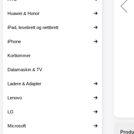
Huawei & Honor
XO trå
iPad, lesebrett og nettbrett
XO-X33 
iPhone
XO-X3
hodetele
medfø
Kortlommer
hodetelef
du ikke m
Datamaskin & TV
en lader
ikke er 
dine er pl
Ladere & Adapter
at
favor
Lenovo
hodetele
seg eller
med mikr
LG
som hands
gir deg 
Microsoft
stabil ti
Produ
batter