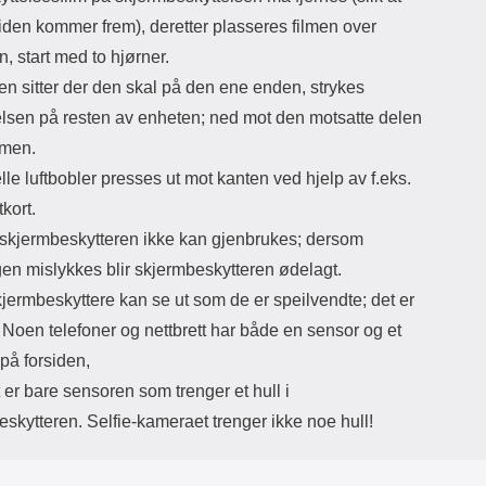
siden kommer frem), deretter plasseres filmen over
, start med to hjørner.
en sitter der den skal på den ene enden, strykes
elsen på resten av enheten; ned mot den motsatte delen
rmen.
le luftbobler presses ut mot kanten ved hjelp av f.eks.
tkort.
 skjermbeskytteren ikke kan gjenbrukes; dersom
gen mislykkes blir skjermbeskytteren ødelagt.
jermbeskyttere kan se ut som de er speilvendte; det er
 Noen telefoner og nettbrett har både en sensor og et
på forsiden,
er bare sensoren som trenger et hull i
skytteren. Selfie-kameraet trenger ikke noe hull!