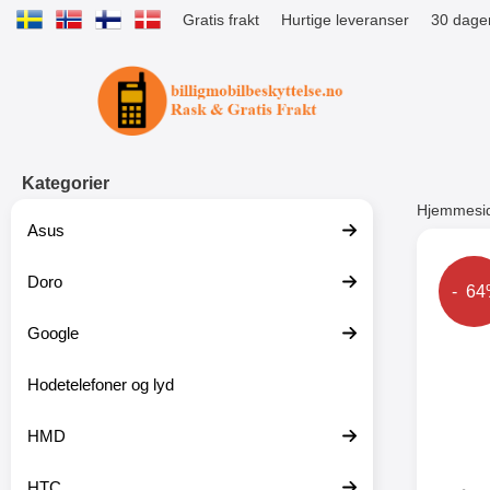
Gratis frakt
Hurtige leveranser
30 dager
Startsiden for Tibro Billiga Mobils
Kategorier
Hjemmesi
Asus
Andre
Doro
Prise
- 6
Google
-51%
Hodetelefoner og lyd
HMD
HTC