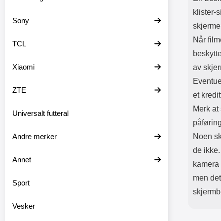
klister-
Sony
skjermen
Når film
TCL
beskytt
Xiaomi
av skje
Eventuel
ZTE
et kredit
Merk at
Universalt futteral
påførin
Andre merker
Noen sk
de ikke.
Annet
kamera 
men det 
Sport
skjermbe
Vesker