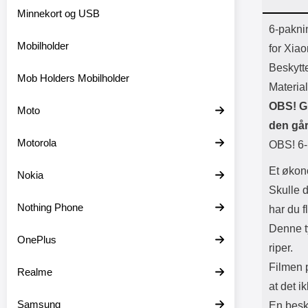
Bl
Minnekort og USB
Batter
Prod
6-paknin
Mobilholder
for Xia
Beskytt
Mob Holders Mobilholder
Material
OBS! Gl
Moto
den går
Motorola
OBS! 6-
Et økon
Nokia
Skulle 
Nothing Phone
har du f
Denne t
OnePlus
riper.
Filmen 
Realme
at det i
Samsung
En besky