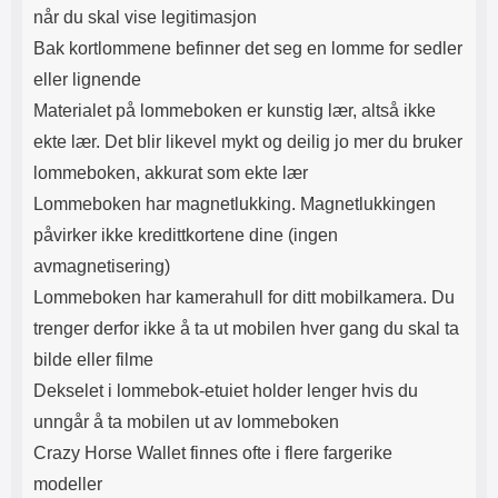
når du skal vise legitimasjon
vil dette være godt synlig
gjennom glasset. Fjern
Bak kortlommene befinner det seg en lomme for sedler
beskyttelsesfilmen og legg
eller lignende
glasset over skjermen. Tilpass
nøyaktig hvor du ønsker
Materialet på lommeboken er kunstig lær, altså ikke
beskyttelsen før du slipper den.
ekte lær. Det blir likevel mykt og deilig jo mer du bruker
Når glasset er der du vil ha det,
slipper du det forsiktig ned på
lommeboken, akkurat som ekte lær
skjermen. Ikke gni. Når du har
Lommeboken har magnetlukking. Magnetlukkingen
sluppet glasset ser du hvordan
det "flyter utover" skjermen av seg
påvirker ikke kredittkortene dine (ingen
selv. Eventuelle luftbobler gnis ut
avmagnetisering)
mot kanten med f.eks. et
kredittkort. Mindre luftbobler kan
Lommeboken har kamerahull for ditt mobilkamera. Du
forsvinne av seg selv innen 24
trenger derfor ikke å ta ut mobilen hver gang du skal ta
timer. Nå har skjermen din den
beste beskyttelsen du kan tenke
bilde eller filme
deg! Det kan lønne seg å legge litt
Dekselet i lommebok-etuiet holder lenger hvis du
ekstra i akkurat
skjermbeskyttelsen. Denne
unngår å ta mobilen ut av lommeboken
skjermbeskyttelsen av herdet
Crazy Horse Wallet finnes ofte i flere fargerike
glass/Skjermbeskyttelse av glass
modeller
beskytter skjermen din effektivt