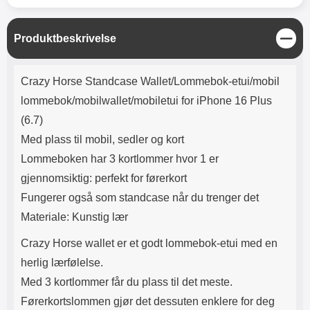
Lyttetid: ca 4 timer
skjermbeskyttere kan se ut som
de er speilvendte; det er de ikke.
Noen telefoner og nettbrett har
L
Produktbeskrivelse
både en sensor og et kamera på
u
forsiden, men det er bare
k
Produktbeskrivelse
sensoren som trenger et hull i
k
Crazy Horse Standcase Wallet/Lommebok-etui/mobil
skjermbeskytteren. Selfie-
kameraet trenger ikke noe hull!
lommebok/mobilwallet/mobiletui for iPhone 16 Plus
Med denne skjermbeskytteren i
(6.7)
herdet glass får du ingen bobler
på omslaget. Skjermbeskytteren
Med plass til mobil, sedler og kort
er også lett å påføre. Renseklut,
Lommeboken har 3 kortlommer hvor 1 er
støvfjerning og pusseklut følger
med. Leveres i emballasje Slik
gjennomsiktig: perfekt for førerkort
monteres glasset på skjermen!
Fungerer også som standcase når du trenger det
Pass på at skjermen er skikkelig
Materiale: Kunstig lær
rengjort før påføring av
skjermbeskytteren. Spritserviett
Crazy Horse wallet er et godt lommebok-etui med en
og pusseklut følger med. Bruk
også gjerne en klistrelapp for å
herlig lærfølelse.
fjerne det siste støvet. Det lønner
Med 3 kortlommer får du plass til det meste.
seg å legge litt ekstra innsats i
rengjøringen; er det bare ett
Førerkortslommen gjør det dessuten enklere for deg
enkelt støvkorn igjen på skjermen,