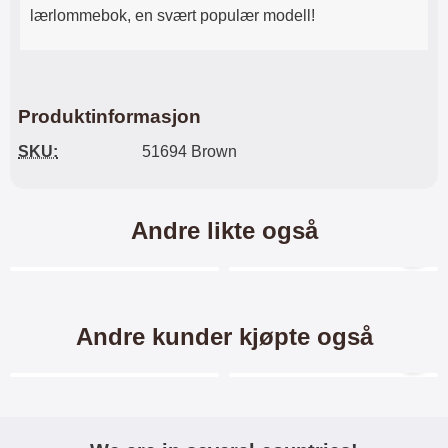
lærlommebok, en svært populær modell!
Produktinformasjon
SKU:
51694 Brown
Andre likte også
Merkitse blow productListContainer
Merkitse blow productL
Andre kunder kjøpte også
Merkitse blow productListContainer
Merkitse blow productL
5 varianter