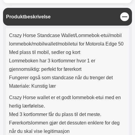
Lyttetid: ca 4 timer
enden, påføres beskyttelsen på
resten av enheten; ned mot den
motsatte delen av skjermen.
L
Produktbeskrivelse
Eventuelle luftbobler presses ut
u
mot kanten ved hjelp av f.eks. et
k
Produktbeskrivelse
kredittkort. Merk at
k
Crazy Horse Standcase Wallet/Lommebok-etui/mobil
skjermbeskytteren ikke kan
gjenbrukes; dersom påføringen
lommebok/mobilwallet/mobiletui for Motorola Edge 50
mislykkes blir skjermbeskytteren
Med plass til mobil, sedler og kort
ødelagt. Noen skjermbeskyttelser
kan se speilvendte ut; det er de
Lommeboken har 3 kortlommer hvor 1 er
ikke. Noen telefoner og nettbrett
gjennomsiktig: perfekt for førerkort
har både en sensor og et kamera
på forsiden, men det er bare
Fungerer også som standcase når du trenger det
sensoren som behøver hull i
Materiale: Kunstig lær
skjermbeskyttelsen. Selfie-
kameraet behøver ikke noe hull!
Crazy Horse wallet er et godt lommebok-etui med en
herlig lærfølelse.
Med 3 kortlommer får du plass til det meste.
Førerkortslommen gjør det dessuten enklere for deg
når du skal vise legitimasjon