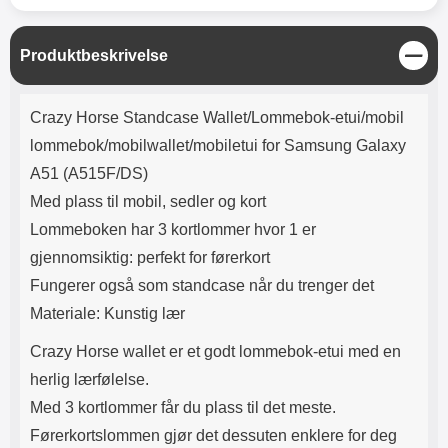
Lyttetid: ca 4 timer
sterkere enn vanlig PET-film. Selv
ikke skarpe gjenstander som
kniver og nøkler vil lage riper i
L
Produktbeskrivelse
glasset like lett. Noen
u
skjermbeskyttere kan se ut som
k
Produktbeskrivelse
de er speilvendte; det er de ikke.
k
Crazy Horse Standcase Wallet/Lommebok-etui/mobil
Noen telefoner og nettbrett har
både en sensor og et kamera på
lommebok/mobilwallet/mobiletui for Samsung Galaxy
forsiden, men det er bare
A51 (A515F/DS)
sensoren som trenger et hull i
skjermbeskytteren. Selfie-
Med plass til mobil, sedler og kort
kameraet trenger ikke noe hull!
Lommeboken har 3 kortlommer hvor 1 er
Med denne skjermbeskytteren i
herdet glass får du ingen bobler
gjennomsiktig: perfekt for førerkort
på omslaget. Skjermbeskytteren
Fungerer også som standcase når du trenger det
er også lett å påføre. Renseklut,
Materiale: Kunstig lær
støvfjerning og pusseklut følger
med. Leveres i emballasje Slik
Crazy Horse wallet er et godt lommebok-etui med en
monteres glasset på skjermen!
Pass på at skjermen er skikkelig
herlig lærfølelse.
rengjort før påføring av
Med 3 kortlommer får du plass til det meste.
skjermbeskytteren. Spritserviett
og pusseklut følger med. Bruk
Førerkortslommen gjør det dessuten enklere for deg
også gjerne en klistrelapp for å