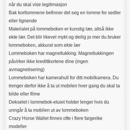
når du skal vise legitimasjon
fjerne det siste støvet. Det lønner
seg å legge litt ekstra innsats i
Bak kortlommene befinner det seg en lomme for sedler
rengjøringen; er det bare ett
eller lignende
enkelt støvkorn igjen på skjermen,
vil dette være godt synlig
Materialet på lommeboken er kunstig lær, altså ikke
gjennom glasset. Fjern
ekte lær. Det blir likevel mykt og deilig jo mer du bruker
beskyttelsesfilmen og legg
glasset over skjermen. Tilpass
lommeboken, akkurat som ekte lær
nøyaktig hvor du ønsker
Lommeboken har magnetlukking. Magnetlukkingen
beskyttelsen før du slipper den.
Når glasset er der du vil ha det,
påvirker ikke kredittkortene dine (ingen
slipper du det forsiktig ned på
avmagnetisering)
skjermen. Ikke gni. Når du har
sluppet glasset ser du hvordan
Lommeboken har kamerahull for ditt mobilkamera. Du
det "flyter utover" skjermen av seg
trenger derfor ikke å ta ut mobilen hver gang du skal ta
selv. Eventuelle luftbobler gnis ut
mot kanten med f.eks. et
bilde eller filme
kredittkort. Mindre luftbobler kan
Dekselet i lommebok-etuiet holder lenger hvis du
forsvinne av seg selv innen 24
timer. Nå har skjermen din den
unngår å ta mobilen ut av lommeboken
beste beskyttelsen du kan tenke
Crazy Horse Wallet finnes ofte i flere fargerike
deg! Det kan lønne seg å legge litt
modeller
ekstra i akkurat