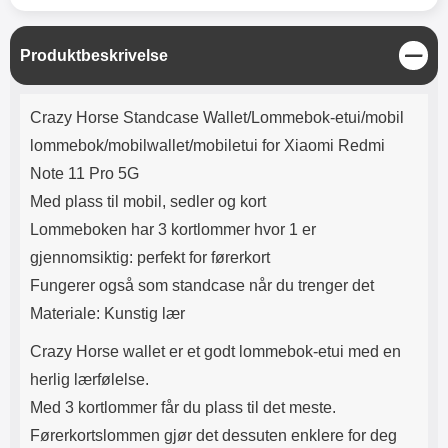
Lyttetid: ca 4 timer
skaper et vakkert mønster på
utsiden av lommeboken.
Innsiden av etuiet er ensfarget.
L
Produktbeskrivelse
Etuiet lukkes med en magnetisk
u
klaff. Og selvfølgelig er det en
k
Produktbeskrivelse
utskjæring for kameraet på
k
Crazy Horse Standcase Wallet/Lommebok-etui/mobil
baksiden av etuiet, slik at du
slipper å ta ut mobilen når du skal
lommebok/mobilwallet/mobiletui for Xiaomi Redmi
ta bilder. På midten av etuiet er
Note 11 Pro 5G
det en ekstra flik med 3
kortlommer både foran og bak
Med plass til mobil, sedler og kort
samt et mindre rom på midten til
Lommeboken har 3 kortlommer hvor 1 er
for eksempel mynter og lignende.
Rommet lukkes med glidelås,
gjennomsiktig: perfekt for førerkort
men vær oppmerksom på at dette
Fungerer også som standcase når du trenger det
rommet ikke er så stort. Og jo mer
Materiale: Kunstig lær
du putter i lommeboken, jo
tykkere blir den. Ekstrafliken har
Crazy Horse wallet er et godt lommebok-etui med en
en trykklås slik at du kan feste
fliken foran på lommeboken.
herlig lærfølelse.
Materiale: PU-skinn og TPU
Med 3 kortlommer får du plass til det meste.
Farge på glidelås: gull
Førerkortslommen gjør det dessuten enklere for deg