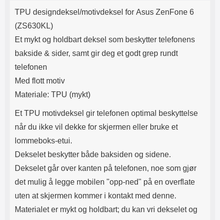
Produktbeskrivelse
Lyttetid: ca 4 timer
mer holdbart enn hardplast, men
k
TPU designdeksel/motivdeksel for Asus ZenFone 6
ikke like løst som silikon.
Passformen er perfekt og sitter
(ZS630KL)
stramt rundt hele mobilen.
Et mykt og holdbart deksel som beskytter telefonens
Dekselet er dekorert med et motiv
på utsiden. Denne typen
bakside & sider, samt gir deg et godt grep rundt
beskyttelse er populært blant de
telefonen
som vil ha en elegant telefon,
men som likevel vil kunne nå
Med flott motiv
skjermen. Kompletter gjerne med
Materiale: TPU (mykt)
skjermbeskyttelse av herdet
glass, dette gir deg ganske bra
Et TPU motivdeksel gir telefonen optimal beskyttelse
beskyttelse av hele mobilen.
når du ikke vil dekke for skjermen eller bruke et
lommeboks-etui.
Dekselet beskytter både baksiden og sidene.
Dekselet går over kanten på telefonen, noe som gjør
det mulig å legge mobilen "opp-ned" på en overflate
uten at skjermen kommer i kontakt med denne.
Materialet er mykt og holdbart; du kan vri dekselet og