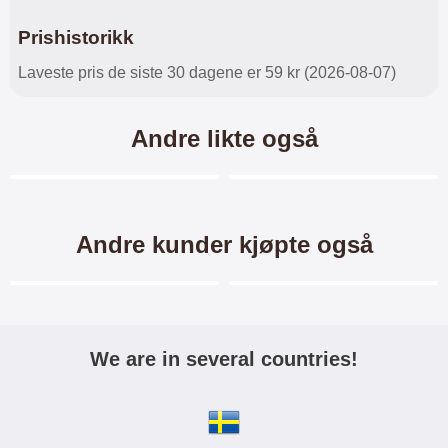
Prishistorikk
Laveste pris de siste 30 dagene er 59 kr (2026-08-07)
Andre likte også
Merkitse blow productListContainer
Merkitse blow productL
-40%
-40%
Andre kunder kjøpte også
Merkitse blow productListContainer
Merkitse blow productL
-40%
-40%
We are in several countries!
TPU Designdeksel Asus
TPU-deksel for Asus
ZenFone 6 (ZS630KL)
ZenFone 6 (ZS630KL)