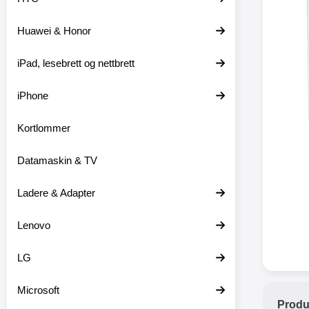
Huawei & Honor
XO trå
iPad, lesebrett og nettbrett
XO-X33 
iPhone
XO-X3
hodetele
medfø
Kortlommer
hodetelef
du ikke m
Datamaskin & TV
en lader
ikke er 
dine er pl
Ladere & Adapter
at
favor
Lenovo
hodetele
seg eller
med mikr
LG
som hands
gir deg 
Microsoft
stabil ti
Produ
batter