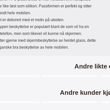
lit
det 
 like løst som silikon. Passformen er perfekt og sitter
skje
undt hele mobilen.
bes
 er dekorert med et motiv på utsiden.
over
ypen beskyttelse er populært blant de som vil ha en
du ø
telefon, men som likevel vil kunne nå skjermen.
den.
s
ter gjerne med skjermbeskyttelse av herdet glass, dette
s
 ganske bra beskyttelse av hele mobilen.
slu
"fly
Ev
k
Andre likte
Min
se
skje
du kan te
Merkitse blow productListContainer
Merkitse blow productListCo
5 varianter
-
Andre kunder kj
gl
bes
Merkitse blow productListContainer
Merkitse blow productListCo
ri