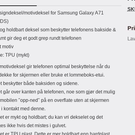
uetooth-versjon: 5.3
i gulvet. Materialet er TPU plast.
hard
SK
ikassekapasitet: 200 mha
Dette er mer holdbart enn hardplast,
enn 
uktbeskrivelse
igndeksel/motivdeksel for Samsung Galaxy A71
Lyttetid: ca 4 timer
men ikke like løst som silikon.
gjen
/DS)
Passformen er perfekt og sitter stramt
lag
rundt hele mobilen. Dekselet er
skje
Pr
 og holdbart deksel som beskytter telefonens bakside &
dekorert med et motiv på utsiden.
sp
amt gir deg et godt grep rundt telefonen
Denne typen beskyttelse er populært
Lav
tel
blant de som vil ha en elegant
se
t motiv
telefon, men som likevel vil kunne nå
m
le: TPU (mykt)
skjermen. Kompletter gjerne med
tre
skjermbeskyttelse av herdet glass,
Selfi
motivdeksel gir telefonen optimal beskyttelse når du
dette gir deg ganske bra beskyttelse
M
av hele mobilen.
her
 dekke for skjermen eller bruke et lommeboks-etui.
omsl
t beskytter både baksiden og sidene.
lett
og 
t går over kanten på telefonen, noe som gjør det mulig
emballasje Sl
 mobilen "opp-ned" på en overflate uten at skjermen
sk
sk
i kontakt med denne.
skj
et er mykt og holdbart; du kan vri dekselet og det
pu
gjer
s ikke hvis det mistes i gulvet.
sist
et er TPU plast. Dette er mer holdbart enn hardplast,