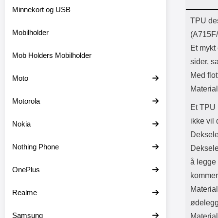
Bl
Minnekort og USB
Batter
Prod
TPU des
Mobilholder
(A715F
Et mykt
Mob Holders Mobilholder
sider, s
Med flot
Moto
Materia
Motorola
Et TPU 
ikke vil
Nokia
Deksele
Nothing Phone
Deksele
å legge
OnePlus
kommer 
Material
Realme
ødelegge
Samsung
Material