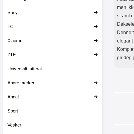
men ikke
Sony
stramt r
Dekselet
TCL
Denne t
Xiaomi
elegant 
Komplet
ZTE
gir deg
Universalt futteral
Andre merker
Annet
Sport
Vesker