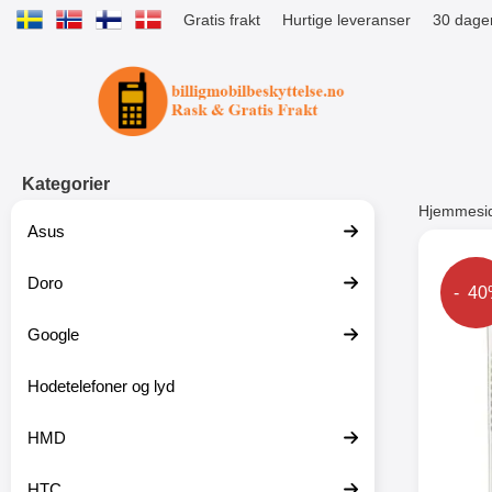
Gratis frakt
Hurtige leveranser
30 dager
Startsiden for Tibro Billiga Mobils
Kategorier
Hjemmesi
Asus
Andre
Doro
Prise
- 4
Google
-51%
Hodetelefoner og lyd
HMD
HTC