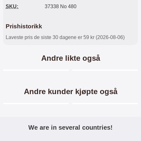
SKU:
37338 No 480
Prishistorikk
Laveste pris de siste 30 dagene er 59 kr (2026-08-06)
Andre likte også
Merkitse blow productListContainer
Merkitse blow productL
5 varianter
-32%
Andre kunder kjøpte også
Merkitse blow productListContainer
Merkitse blow productL
We are in several countries!