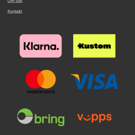
Om oss
transaksjoner* Merk at våre nye
Skimblocker mobilvesker nå har
Kontakt
en Standcase-funksjon; det betyr
at du nå kan stille mobilen i skrå
vinkel når du vil se film på
mobilen. På baksiden av dekselet
der telefonen sitter, vil du kunne
se at kun halvparten av dekselet
er festet til telefondekselet. Dette
er ikke en produksjonsfeil, dette
er selve standcase-funksjonen.
Telefonen din er fortsatt like godt
beskyttet som den alltid har vært i
våre Skimblocker mobilvesker,
men nå kan du også bruke den
ettertraktede standcase-
funksjonen på disse modellene.
På selve mobilvesken vil du også
kunne se en "fold" på baksiden av
vesken. Dette for at
mobiltelefonen skal kunne stå i
skrå stilling. Se gjerne på bildene
i annonsen – så skjønner du hva
vi mener. *Obs!