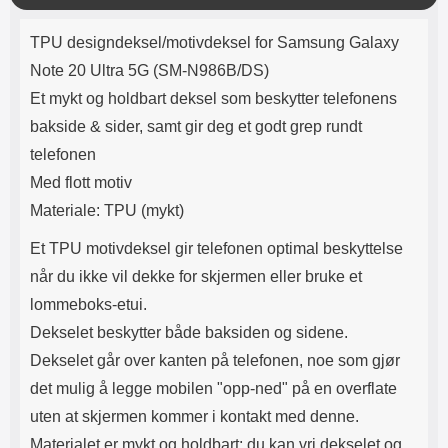
Lyttetid: ca 4 timer
Materialet er TPU plast. Dette er
k
Produktbeskrivelse
mer holdbart enn hardplast, men
k
TPU designdeksel/motivdeksel for Samsung Galaxy
ikke like løst som silikon.
Passformen er perfekt og sitter
Note 20 Ultra 5G (SM-N986B/DS)
stramt rundt hele mobilen.
Et mykt og holdbart deksel som beskytter telefonens
Dekselet er dekorert med et motiv
på utsiden. Innsiden er ensfarget.
bakside & sider, samt gir deg et godt grep rundt
Denne typen beskyttelse er
telefonen
populært blant de som vil ha en
elegant telefon, men som likevel
Med flott motiv
vil kunne nå skjermen. Kompletter
Materiale: TPU (mykt)
gjerne med skjermbeskyttelse av
herdet glass, dette gir deg ganske
Et TPU motivdeksel gir telefonen optimal beskyttelse
bra beskyttelse av hele mobilen.
når du ikke vil dekke for skjermen eller bruke et
lommeboks-etui.
Dekselet beskytter både baksiden og sidene.
Dekselet går over kanten på telefonen, noe som gjør
det mulig å legge mobilen "opp-ned" på en overflate
uten at skjermen kommer i kontakt med denne.
Materialet er mykt og holdbart; du kan vri dekselet og