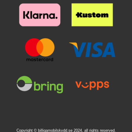
på alvor! Lommeboken har tre
kortlommer, en lomme for
kontanter samt magnetlukking.
Denne utgjør heller ingen risiko
for kredittkortene dine. Materialet
på lommeboken er kunstskinn,
altså ikke ekte skinn. Det blir
imidlertid mykt og fint jo mer du
bruker det, akkurat som ekte
skinn. *Obs!
billigmobilbeskyttelse.no tar ikke
ansvar for kredittkort som har blitt
utsatt for skimming!
Copyright © billigamobilskydd.se 2024, all rights reserved.