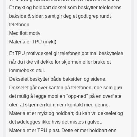
Lyttetid: ca 4 timer
Lommeboken har magnetlukking.
Et mykt og holdbart deksel som beskytter telefonens
Magnetlukkingen påvirker ikke
kredittkortene dine (ingen
bakside & sider, samt gir deg et godt grep rundt
avmagnetisering). Lommeboken
telefonen
har kamerahull for ditt
mobilkamera. Du trenger derfor
Med flott motiv
ikke å ta ut mobilen hver gang du
Materiale: TPU (mykt)
skal ta bilde eller filme. Når du
skal se på film eller bilder kan du
Et TPU motivdeksel gir telefonen optimal beskyttelse
benytte deg av standcase-
funksjonen: brett opp mobil-delen
når du ikke vil dekke for skjermen eller bruke et
og la den hvile på kredittkort-
lommeboks-etui.
delen. Tyngden på mobilen
holder lommeboken stående. Din
Dekselet beskytter både baksiden og sidene.
standcase wallet holder seg
Dekselet går over kanten på telefonen, noe som gjør
lengst hvis du lar mobilen være i
etuiet. Standcase wallet finnes i
det mulig å legge mobilen "opp-ned" på en overflate
flere farger.
uten at skjermen kommer i kontakt med denne.
Materialet er mykt og holdbart; du kan vri dekselet og
det ødelegges ikke hvis det mistes i gulvet.
Materialet er TPU plast. Dette er mer holdbart enn