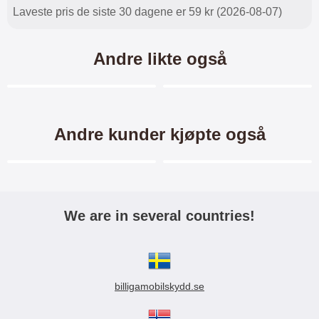
Laveste pris de siste 30 dagene er 59 kr (2026-08-07)
Andre likte også
Merkitse blow productListContainer
Merkitse blow productL
4 varianter
-45%
-32%
Andre kunder kjøpte også
Merkitse blow productListContainer
Merkitse blow productL
We are in several countries!
New Standcase Wallet
Skimblocker Magnet Wallet
Xiaomi Mi 9 Lite
Xiaomi Mi 9 Lite
billigamobilskydd.se
Standcase Wallet/ Lommebok-
Skimblocker Magnet Wallet
etui/mobil
for Xiaomi Mi 9 Lite Med plass til