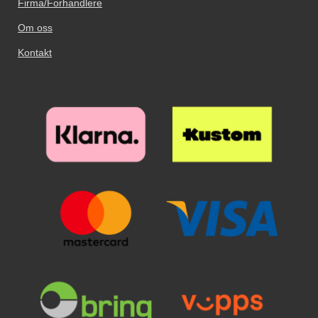
Firma/Forhandlere
Farge på glidelås: gull
flere farger.
støvfjerning og pusseklut følger
med. Leveres i emballasje Slik
Om oss
monteres glasset på skjermen!
Kontakt
Pass på at skjermen er skikkelig
rengjort før påføring av
skjermbeskytteren. Spritserviett
og pusseklut følger med. Bruk
også gjerne en klistrelapp for å
fjerne det siste støvet. Det lønner
seg å legge litt ekstra innsats i
rengjøringen; er det bare ett
enkelt støvkorn igjen på skjermen,
vil dette være godt synlig
gjennom glasset. Fjern
beskyttelsesfilmen og legg
glasset over skjermen. Tilpass
nøyaktig hvor du ønsker
beskyttelsen før du slipper den.
Når glasset er der du vil ha det,
slipper du det forsiktig ned på
skjermen. Ikke gni. Når du har
sluppet glasset ser du hvordan
det "flyter utover" skjermen av seg