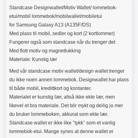
Produktbeskrivelse
Lyttetid: ca 4 timer
synes at denne wallet er gjevere
k
Standcase Designwallet/Motiv Wallet/ lommebok-
enn andre modeller.
Lommeboken har magnetlukking.
etui/mobil lommebok/mobilwallet/mobiletui
Magnetlukkingen påvirker ikke
for Samsung Galaxy A13 (A135F/DS)
kredittkortene dine (ingen
avmagnetisering). Lommeboken
Med plass til mobil, sedler og kort (2 kortlommer)
har kamerahull for ditt
Fungerer også som standcase når du trenger det
mobilkamera. Du trenger derfor
ikke å ta ut mobilen hver gang du
Med flott motiv og magnetlukking
skal ta bilde eller filme. Når du
Materiale: Kunstig lær
skal se på film eller bilder kan du
benytte deg av standcase-
Med vår standcase motiv wallet/design wallet trenger
funksjonen: brett opp mobil-delen
og la den hvile på kredittkort-
du ikke noen annen lommebok. Designwallet har plass
delen. Tyngden på mobilen
til både mobil, kredittkort og kontanter.
holder lommeboken stående. Din
standcase motiv wallet holder seg
Materialet er kunstig lær, altså ikke ekte lær, men
lengst hvis du lar mobilen være i
likevel et bra materiale. Det blir mykt og deilig jo mer
etuiet. Med en motivwallet /
du bruker lommeboken, akkurat som ekte lær.
designwallet får du ultimat
beskyttelse OG en elegant
Standcase wallet er ikke like "tykk" som et vanlig
telefon. Utsiden av lommebok-
lommebok-etui. Mange synes at denne wallet er
etuiet er dekorert med et flott
motiv, innsiden er ensfarget.