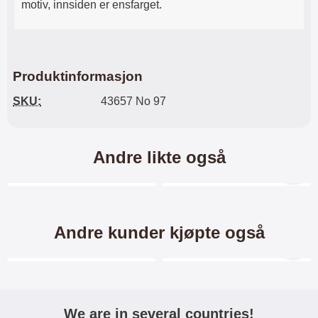
motiv, innsiden er ensfarget.
Produktinformasjon
SKU:
43657 No 97
Andre likte også
Merkitse blow productListContainer
Merkitse blow productL
5 varianter
7 varianter
Andre kunder kjøpte også
Merkitse blow productListContainer
Merkitse blow productL
We are in several countries!