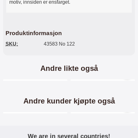
motiv, innsiden er ensfarget.
Produktinformasjon
SKU:
43583 No 122
Andre likte også
Merkitse blow productListContainer
Merkitse blow productL
5 varianter
7 varianter
Andre kunder kjøpte også
Merkitse blow productListContainer
Merkitse blow productL
5 varianter
We are in several countries!