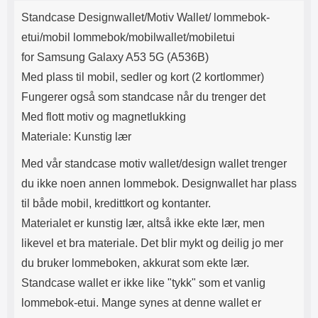
Produktbeskrivelse
Lyttetid: ca 4 timer
synes at denne wallet er gjevere
k
Standcase Designwallet/Motiv Wallet/ lommebok-
enn andre modeller.
Lommeboken har magnetlukking.
etui/mobil lommebok/mobilwallet/mobiletui
Magnetlukkingen påvirker ikke
for Samsung Galaxy A53 5G (A536B)
kredittkortene dine (ingen
avmagnetisering). Lommeboken
Med plass til mobil, sedler og kort (2 kortlommer)
har kamerahull for ditt
Fungerer også som standcase når du trenger det
mobilkamera. Du trenger derfor
ikke å ta ut mobilen hver gang du
Med flott motiv og magnetlukking
skal ta bilde eller filme. Når du
Materiale: Kunstig lær
skal se på film eller bilder kan du
benytte deg av standcase-
Med vår standcase motiv wallet/design wallet trenger
funksjonen: brett opp mobil-delen
og la den hvile på kredittkort-
du ikke noen annen lommebok. Designwallet har plass
delen. Tyngden på mobilen
til både mobil, kredittkort og kontanter.
holder lommeboken stående. Din
standcase motiv wallet holder seg
Materialet er kunstig lær, altså ikke ekte lær, men
lengst hvis du lar mobilen være i
likevel et bra materiale. Det blir mykt og deilig jo mer
etuiet. Med en motivwallet /
du bruker lommeboken, akkurat som ekte lær.
designwallet får du ultimat
beskyttelse OG en elegant
Standcase wallet er ikke like "tykk" som et vanlig
telefon. Utsiden av lommebok-
lommebok-etui. Mange synes at denne wallet er
etuiet er dekorert med et flott
motiv, innsiden er ensfarget.