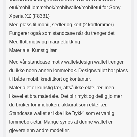
Lyttetid: ca 4 timer
Magnetlukkingen påvirker ikke
etui/mobil lommebok/mobilwallet/mobiletui for Sony
kredittkortene dine (ingen
avmagnetisering). Lommeboken
Xperia XZ (F8331)
har kamerahull for ditt
Med plass til mobil, sedler og kort (2 kortlommer)
mobilkamera. Du trenger derfor
ikke å ta ut mobilen hver gang du
Fungerer også som standcase når du trenger det
skal ta bilde eller filme. Når du
Med flott motiv og magnetlukking
skal se på film eller bilder kan du
benytte deg av standcase-
Materiale: Kunstig lær
funksjonen: brett opp mobil-delen
og la den hvile på kredittkort-
Med vår standcase motiv wallet/design wallet trenger
delen. Tyngden på mobilen
du ikke noen annen lommebok. Designwallet har plass
holder lommeboken stående. Din
standcase wallet holder seg
til både mobil, kredittkort og kontanter.
lengst hvis du lar mobilen være i
Materialet er kunstig lær, altså ikke ekte lær, men
etuiet. Standcase wallet finnes i
flere farger.
likevel et bra materiale. Det blir mykt og deilig jo mer
du bruker lommeboken, akkurat som ekte lær.
Standcase wallet er ikke like "tykk" som et vanlig
lommebok-etui. Mange synes at denne wallet er
gjevere enn andre modeller.