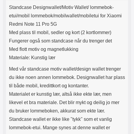
Produktbeskrivelse
Lyttetid: ca 4 timer
Lommeboken har magnetlukking.
k
Standcase Designwallet/Motiv Wallet/ lommebok-
Magnetlukkingen påvirker ikke
kredittkortene dine (ingen
etui/mobil lommebok/mobilwallet/mobiletui for Xiaomi
avmagnetisering). Lommeboken
Redmi Note 11 Pro 5G
har kamerahull for ditt
mobilkamera. Du trenger derfor
Med plass til mobil, sedler og kort (2 kortlommer)
ikke å ta ut mobilen hver gang du
Fungerer også som standcase når du trenger det
skal ta bilde eller filme. Når du
skal se på film eller bilder kan du
Med flott motiv og magnetlukking
benytte deg av standcase-
Materiale: Kunstig lær
funksjonen: brett opp mobil-delen
og la den hvile på kredittkort-
Med vår standcase motiv wallet/design wallet trenger
delen. Tyngden på mobilen
holder lommeboken stående. Din
du ikke noen annen lommebok. Designwallet har plass
standcase wallet holder seg
til både mobil, kredittkort og kontanter.
lengst hvis du lar mobilen være i
etuiet. Standcase wallet finnes i
Materialet er kunstig lær, altså ikke ekte lær, men
flere farger.
likevel et bra materiale. Det blir mykt og deilig jo mer
du bruker lommeboken, akkurat som ekte lær.
Standcase wallet er ikke like "tykk" som et vanlig
lommebok-etui. Mange synes at denne wallet er