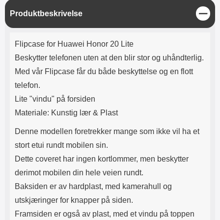
Lyttetid: ca 4 timer
beskyttelsen på resten av
L
Produktbeskrivelse
enheten; ned mot den motsatte
u
delen av skjermen. Eventuelle
k
luftbobler presses ut mot kanten
Produktbeskrivelse
k
ved hjelp av f.eks. et kredittkort.
Flipcase for Huawei Honor 20 Lite
Merk at skjermbeskytteren ikke
Beskytter telefonen uten at den blir stor og uhåndterlig.
kan gjenbrukes; dersom
påføringen mislykkes blir
Med vår Flipcase får du både beskyttelse og en flott
skjermbeskytteren ødelagt. Noen
telefon.
skjermbeskyttere kan se ut som
de er speilvendte; det er de ikke.
Lite "vindu" på forsiden
Noen telefoner og nettbrett har
Materiale: Kunstig lær & Plast
både en sensor og et kamera på
forsiden, men det er bare
Denne modellen foretrekker mange som ikke vil ha et
sensoren som trenger et hull i
skjermbeskytteren. Selfie-
stort etui rundt mobilen sin.
kameraet trenger ikke noe hull!
Dette coveret har ingen kortlommer, men beskytter
derimot mobilen din hele veien rundt.
Baksiden er av hardplast, med kamerahull og
utskjæringer for knapper på siden.
Framsiden er også av plast, med et vindu på toppen