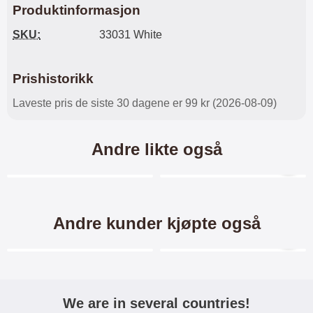
Produktinformasjon
SKU:
33031 White
Prishistorikk
Laveste pris de siste 30 dagene er 99 kr (2026-08-09)
Andre likte også
Merkitse blow productListContainer
Merkitse blow productL
3 varianter
5 varianter
Andre kunder kjøpte også
Merkitse blow productListContainer
Merkitse blow productL
-38%
We are in several countries!