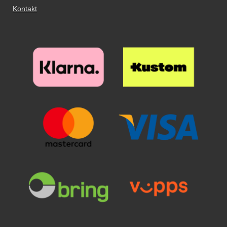
hånden, fjerner du enkelt
Kontakt
gjennom glasset. Fjern
Pass på at skjermen er skikkelig
mobilen, som fortsatt sitter i
beskyttelsesfilmen og legg
rengjort før påføring av
dekselet. Mobilen er dermed
glasset over skjermen. Tilpass
skjermbeskytteren. Spritserviett
fortsatt beskyttet av det robuste
nøyaktig hvor du ønsker
og pusseklut følger med. Bruk
dekselet det sitter i. Her tar vi
beskyttelsen før du slipper den.
også gjerne en klistrelapp for å
beskyttelse på alvor!
Når glasset er der du vil ha det,
fjerne det siste støvet. Det lønner
Lommeboken har tre kortlommer,
slipper du det forsiktig ned på
seg å legge litt ekstra innsats i
én lomme for kontanter samt
skjermen. Ikke gni. Når du har
rengjøringen; er det bare ett
magnetlukking. Denne utgjør
sluppet glasset ser du hvordan
enkelt støvkorn igjen på skjermen,
heller ikke noen risiko for
det "flyter utover" skjermen av seg
vil dette være godt synlig
kredittkortene dine. Materialet på
selv. Eventuelle luftbobler gnis ut
gjennom glasset. Fjern
lommeboken er kunstskinn, altså
mot kanten med f.eks. et
beskyttelsesfilmen og legg
ikke ekte skinn. Det blir imidlertid
kredittkort. Mindre luftbobler kan
glasset over skjermen. Tilpass
mykt og fint jo mer du bruker det,
forsvinne av seg selv innen 24
nøyaktig hvor du ønsker
akkurat som med ekte skinn. OBS!
timer. Nå har skjermen din den
beskyttelsen før du slipper den.
Etuiet er utstyrt med Skimblocker,
beste beskyttelsen du kan tenke
Når glasset er der du vil ha det,
også kalt RFID
deg! Det kan lønne seg å legge litt
slipper du det forsiktig ned på
beskyttelse/skimbeskyttelse/skim
ekstra i akkurat
skjermen. Ikke gni. Når du har
protection, noe som betyr at etuiet
skjermbeskyttelsen. Denne
sluppet glasset ser du hvordan
beskytter kortene dine mot
skjermbeskyttelsen av herdet
det "flyter utover" skjermen av seg
skimming som dessverre har blitt
glass/Skjermbeskyttelse av glass
selv. Eventuelle luftbobler gnis ut
mer og mer vanlig. Med vår
beskytter skjermen din effektivt
mot kanten med f.eks. et
Skimblocker Magnet Wallet er
mot riper og vann. Selv om du
kredittkort. Mindre luftbobler kan
kortene dine beskyttet mot