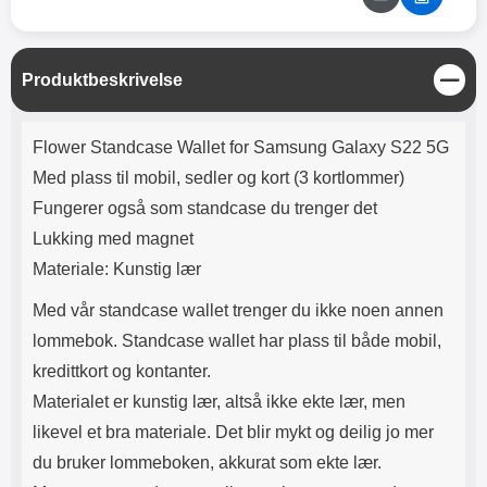
Lyttetid: ca 4 timer
beskyttelsen på resten av
enheten; ned mot den motsatte
delen av skjermen. Eventuelle
luftbobler presses ut mot kanten
L
Produktbeskrivelse
ved hjelp av f.eks. et kredittkort.
u
Merk at skjermbeskytteren ikke
k
Produktbeskrivelse
kan gjenbrukes; dersom
k
Flower Standcase Wallet for Samsung Galaxy S22 5G
påføringen mislykkes blir
skjermbeskytteren ødelagt. Noen
Med plass til mobil, sedler og kort (3 kortlommer)
skjermbeskyttere kan se ut som
Fungerer også som standcase du trenger det
de er speilvendte; det er de ikke.
Noen telefoner og nettbrett har
Lukking med magnet
både en sensor og et kamera på
Materiale: Kunstig lær
forsiden, men det er bare
sensoren som trenger et hull i
Med vår standcase wallet trenger du ikke noen annen
skjermbeskytteren. Selfie-
lommebok. Standcase wallet har plass til både mobil,
kameraet trenger ikke noe hull!
kredittkort og kontanter.
Materialet er kunstig lær, altså ikke ekte lær, men
likevel et bra materiale. Det blir mykt og deilig jo mer
du bruker lommeboken, akkurat som ekte lær.