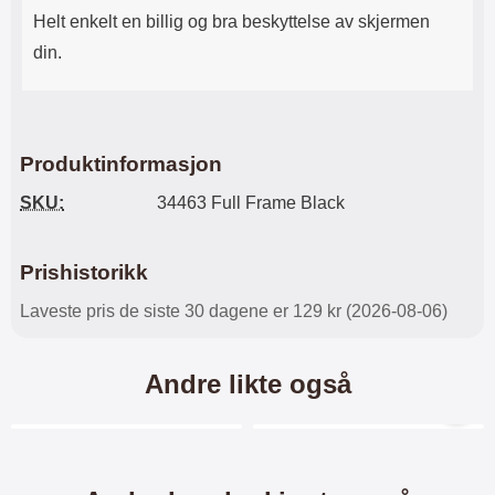
Helt enkelt en billig og bra beskyttelse av skjermen
din.
Produktinformasjon
SKU:
34463 Full Frame Black
Prishistorikk
Laveste pris de siste 30 dagene er 129 kr (2026-08-06)
Andre likte også
Merkitse blow productListContainer
Merkitse blow productL
3 varianter
4 varianter
-45%
-28%