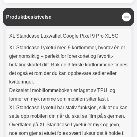
Lyttetid: ca 4 timer
skaper et vakkert mønster på
utsiden av lommeboken.
Innsiden av etuiet er ensfarget.
L
Produktbeskrivelse
Etuiet lukkes med en magnetisk
u
klaff. Og selvfølgelig er det en
k
Produktbeskrivelse
utskjæring for kameraet på
k
XL Standcase Luxwallet Google Pixel 9 Pro XL 5G
baksiden av etuiet, slik at du
slipper å ta ut mobilen når du skal
XL Standcase Lyxetui med 9 kortlommer, hvorav én er
ta bilder. På midten av etuiet er
det en ekstra flik med 3
gjennomsiktig – perfekt for førerkortet og favoritt-
kortlommer både foran og bak
betalingskortet ditt. Bak de 3 første kortlommene finnes
samt et mindre rom på midten til
for eksempel mynter og lignende.
det også et rom der du kan oppbevare sedler eller
Rommet lukkes med glidelås,
kvitteringer.
men vær oppmerksom på at dette
rommet ikke er så stort. Og jo mer
Dekselet i mobillommeboken er laget av TPU, og
du putter i lommeboken, jo
former en myk ramme som mobilen sitter fast i.
tykkere blir den. Ekstrafliken har
XL Standcase Lyxetui har stativ-funksjon, slik at du kan
en trykklås slik at du kan feste
fliken foran på lommeboken.
sette opp mobilen din når du skal se film på skjermen.
Materiale: PU-skinn og TPU
Overflaten på XL Standcase Lyxetui er myk og jevn,
Farge på glidelås: gull
noe som gjør at etuiet føles svært luksuriøst å holde i.