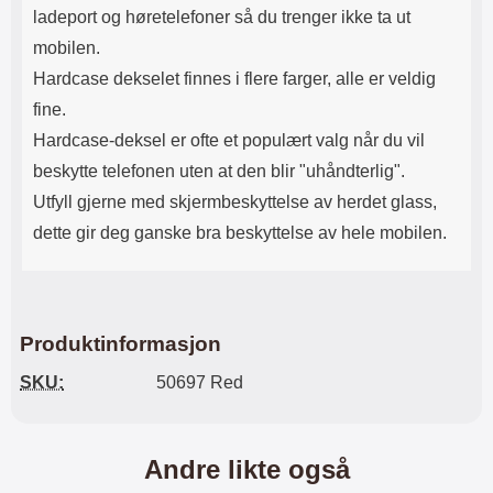
ladeport og høretelefoner så du trenger ikke ta ut
Når glasset er der du vil ha det,
slipper du det forsiktig ned på
mobilen.
skjermen. Ikke gni. Når du har
Hardcase dekselet finnes i flere farger, alle er veldig
sluppet glasset, ser du hvordan
det "flyter utover" skjermen av seg
fine.
selv. Eventuelle luftbobler gnis ut
Hardcase-deksel er ofte et populært valg når du vil
mot kanten med f.eks. et
kredittkort. Mindre luftbobler kan
beskytte telefonen uten at den blir "uhåndterlig".
forsvinne av seg selv innen 24
Utfyll gjerne med skjermbeskyttelse av herdet glass,
timer. Nå har skjermen din den
beste beskyttelsen som du kan
dette gir deg ganske bra beskyttelse av hele mobilen.
tenke deg! Det kan lønne seg å
legge litt ekstra i akkurat
skjermbeskyttelsen. Denne
skjermbeskyttelsen av herdet
glass/Skjermbeskyttelse av glass
Produktinformasjon
beskytter skjermen din mot riper
og vann. Selv om du skulle miste
SKU:
50697 Red
enheten din og glasset skulle
sprekke - ja, da kan du sannelig
glede deg over at beskyttelsen
reddet skjermen din! Til forskjell
Andre likte også
fra skjermbeskyttere av plastfilm