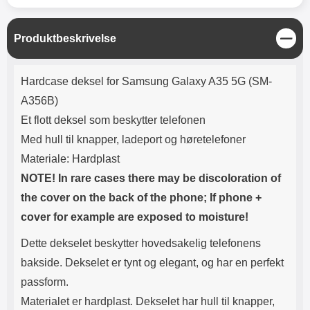
Lyttetid: ca 4 timer
skjermbeskyttelsen i herdet glass
får du ingen bobler i beskyttelsen.
Renseklut, støvfjerning og
L
Produktbeskrivelse
pusseklut følger med. Leveres i
u
emballasje Slik monteres glasset
k
Produktbeskrivelse
på skjermen! OBS! Denne
k
Hardcase deksel for Samsung Galaxy A35 5G (SM-
skjermbeskyttelsen kan være litt
vanskelig å montere. Pass på å
A356B)
være EKSTRA NØYE når du
Et flott deksel som beskytter telefonen
monterer glasset! Pass på at
skjermen er ordentlig rengjort før
Med hull til knapper, ladeport og høretelefoner
du monterer skjermbeskyttelsen.
Materiale: Hardplast
Spritserviett og pusseklut følger
med. Bruk gjerne en klistrelapp
NOTE! In rare cases there may be discoloration of
for å få bort det siste støvet. Det
the cover on the back of the phone; If phone +
lønner seg å legge litt ekstra i
cover for example are exposed to moisture!
rengjøringen; er det bare ett
støvkorn igjen på skjermen,
Dette dekselet beskytter hovedsakelig telefonens
kommer dette til å vises tydelig
gjennom glasset. Ta bort
bakside. Dekselet er tynt og elegant, og har en perfekt
beskyttelsesfilmen og plasser
passform.
glasset over skjermen. Tilpass
nøyaktig hvor du ønsker
Materialet er hardplast. Dekselet har hull til knapper,
beskyttelsen før du slipper den.