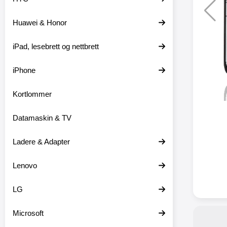
Huawei & Honor
XO trå
iPad, lesebrett og nettbrett
XO-X33 
iPhone
XO-X3
hodetele
medfø
Kortlommer
hodetelef
du ikke m
Datamaskin & TV
en lader
ikke er 
dine er pl
Ladere & Adapter
at
favor
Lenovo
hodetele
seg eller
med mikr
LG
som hands
gir deg 
Microsoft
stabil ti
batter