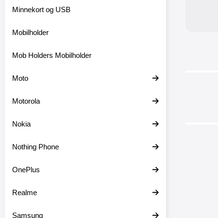
Bl
Minnekort og USB
Batter
Mobilholder
Mob Holders Mobilholder
Moto
Motorola
Nokia
Nothing Phone
OnePlus
Skjerm
Realme
Samsun
Samsung