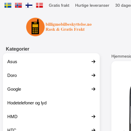
Gratis frakt
Hurtige leveranser
30 dager
Startsiden for Tibro Billiga Mobils
Kategorier
Hjemmesi
Asus
Andre
Doro
Google
-51%
Hodetelefoner og lyd
HMD
HTC