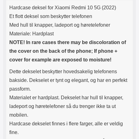
Produktbeskrivelse
Lyttetid: ca 4 timer
telefonen uten at den blir
k
Hardcase deksel for Xiaomi Redmi 10 5G (2022)
"uhåndterlig". Utfyll gjerne med
skjermbeskyttelse av herdet
Et flott deksel som beskytter telefonen
glass, dette gir deg ganske bra
Med hull til knapper, ladeport og høretelefoner
beskyttelse av hele mobilen.
Materiale: Hardplast
NOTE! In rare cases there may be discoloration of
the cover on the back of the phone; If phone +
cover for example are exposed to moisture!
Dette dekselet beskytter hovedsakelig telefonens
bakside. Dekselet er tynt og elegant, og har en perfekt
passform.
Materialet er hardplast. Dekselet har hull til knapper,
ladeport og høretelefoner så du trenger ikke ta ut
mobilen.
Hardcase dekselet finnes i flere farger, alle er veldig
fine.