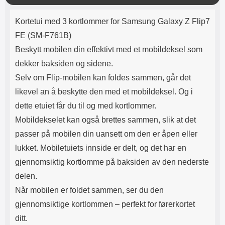
Lyttetid: ca 4 timer
k
Produktbeskrivelse
k
Kortetui med 3 kortlommer for Samsung Galaxy Z Flip7
FE (SM-F761B)
​Beskytt mobilen din effektivt med et mobildeksel som
dekker baksiden og sidene.
Selv om Flip-mobilen kan foldes sammen, går det
likevel an å beskytte den med et mobildeksel.
Og i
dette etuiet får du til og med kortlommer.
Mobildekselet kan også brettes sammen, slik at det
passer på mobilen din uansett om den er åpen eller
lukket. Mobiletuiets innside er delt, og det har en
gjennomsiktig kortlomme på baksiden av den nederste
delen.
Når mobilen er foldet sammen, ser du den
gjennomsiktige kortlommen – perfekt for førerkortet
ditt.