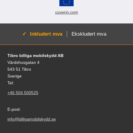
coverin.com
Aktiv:
Inkludert mva
Ekskludert mva
Footer-innhold Blandet informasjon og le
Tibro billiga mobilskydd AB
Värdshusgatan 4
543 51 Tibro
Sverige
Tel:
+46 504 500525
E-post:
info@billigamobilskydd.se