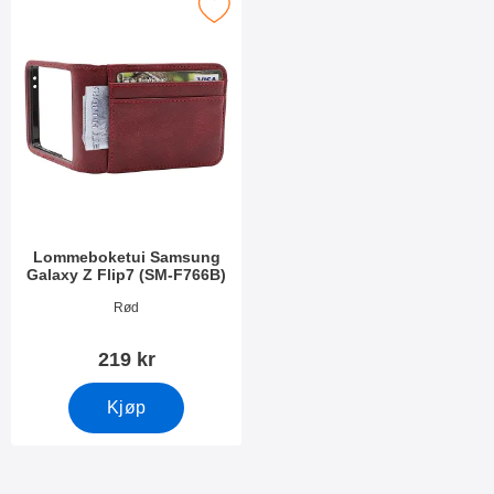
mmeboketui Samsung Galaxy Z Flip7 (SM-F766B) som favoritt
godt grep rundt mobilen, og gjør
godt grep rundt mobilen, og gjør
fast mobilen din, selv om du
fast mobilen din, selv om du
at den føles mindre glatt å holde
at den føles mindre glatt å holde
skulle miste grepet om den. En
skulle miste grepet om den. En
i. Du får altså både
i. Du får altså både
pen og praktisk detalj. Materiale:
pen og praktisk detalj. Materiale:
mobilbeskyttelse og en pen mobil.
mobilbeskyttelse og en pen mobil.
hardplast
hardplast
Materiale: hardplast
Materiale: hardplast
Lommeboketui Samsung
Galaxy Z Flip7 (SM-F766B)
Varenummer 53629
Rød
219 kr
Kjøp