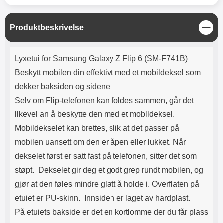
Lyttetid: ca 4 timer
L
Produktbeskrivelse
u
k
Produktbeskrivelse
k
Lyxetui for Samsung Galaxy Z Flip 6 (SM-F741B)
​Beskytt mobilen din effektivt med et mobildeksel som
dekker baksiden og sidene.
Selv om Flip-telefonen kan foldes sammen, går det
likevel an å beskytte den med et mobildeksel.
Mobildekselet kan brettes, slik at det passer på
mobilen uansett om den er åpen eller lukket. Når
dekselet først er satt fast på telefonen, sitter det som
støpt. Dekselet gir deg et godt grep rundt mobilen, og
gjør at den føles mindre glatt å holde i. Overflaten på
etuiet er PU-skinn. Innsiden er laget av hardplast.
På etuiets bakside er det en kortlomme der du får plass