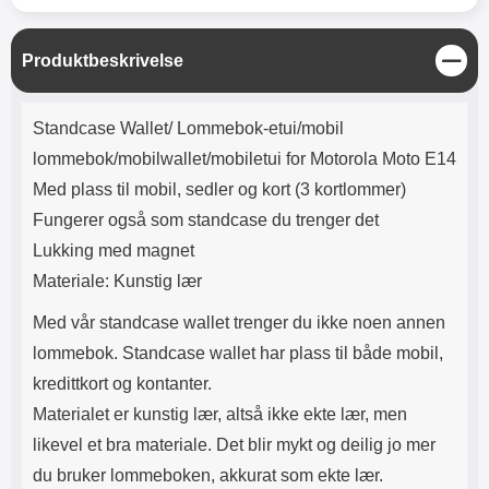
Lyttetid: ca 4 timer
skaper et vakkert mønster på
utsiden av lommeboken.
Innsiden av etuiet er ensfarget.
L
Produktbeskrivelse
Etuiet lukkes med en magnetisk
u
klaff. Og selvfølgelig er det en
k
Produktbeskrivelse
utskjæring for kameraet på
k
Standcase Wallet/ Lommebok-etui/mobil
baksiden av etuiet, slik at du
slipper å ta ut mobilen når du skal
lommebok/mobilwallet/mobiletui for Motorola Moto E14
ta bilder. På midten av etuiet er
Med plass til mobil, sedler og kort (3 kortlommer)
det en ekstra flik med 3
kortlommer både foran og bak
Fungerer også som standcase du trenger det
samt et mindre rom på midten til
Lukking med magnet
for eksempel mynter og lignende.
Rommet lukkes med glidelås,
Materiale: Kunstig lær
men vær oppmerksom på at dette
rommet ikke er så stort. Og jo mer
Med vår standcase wallet trenger du ikke noen annen
du putter i lommeboken, jo
lommebok. Standcase wallet har plass til både mobil,
tykkere blir den. Ekstrafliken har
kredittkort og kontanter.
en trykklås slik at du kan feste
fliken foran på lommeboken.
Materialet er kunstig lær, altså ikke ekte lær, men
Materiale: PU-skinn og TPU
likevel et bra materiale. Det blir mykt og deilig jo mer
Farge på glidelås: gull
du bruker lommeboken, akkurat som ekte lær.