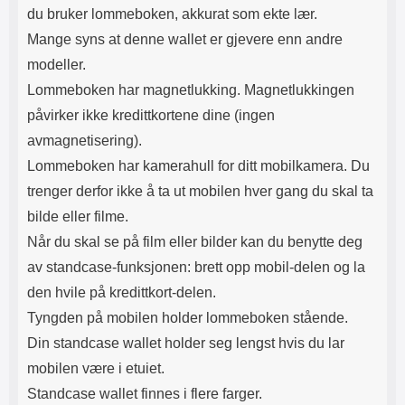
du bruker lommeboken, akkurat som ekte lær.
vil dette være godt synlig
gjennom glasset. Fjern
Mange syns at denne wallet er gjevere enn andre
beskyttelsesfilmen og legg
modeller.
glasset over skjermen. Tilpass
nøyaktig hvor du ønsker
Lommeboken har magnetlukking. Magnetlukkingen
beskyttelsen før du slipper den.
påvirker ikke kredittkortene dine (ingen
Når glasset er der du vil ha det,
slipper du det forsiktig ned på
avmagnetisering).
skjermen. Ikke gni. Når du har
Lommeboken har kamerahull for ditt mobilkamera. Du
sluppet glasset ser du hvordan
det "flyter utover" skjermen av seg
trenger derfor ikke å ta ut mobilen hver gang du skal ta
selv. Eventuelle luftbobler gnis ut
bilde eller filme.
mot kanten med f.eks. et
kredittkort. Mindre luftbobler kan
Når du skal se på film eller bilder kan du benytte deg
forsvinne av seg selv innen 24
av standcase-funksjonen: brett opp mobil-delen og la
timer. Nå har skjermen din den
beste beskyttelsen du kan tenke
den hvile på kredittkort-delen.
deg! Det kan lønne seg å legge litt
Tyngden på mobilen holder lommeboken stående.
ekstra i akkurat
skjermbeskyttelsen. Denne
Din standcase wallet holder seg lengst hvis du lar
skjermbeskyttelsen av herdet
mobilen være i etuiet.
glass/Skjermbeskyttelse av glass
Standcase wallet finnes i flere farger.
beskytter skjermen din effektivt