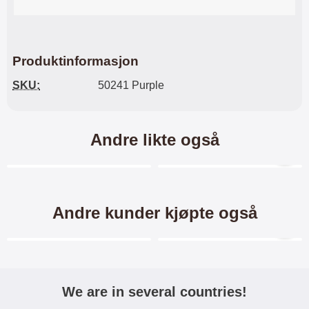
mot riper og vann. Selv om du
skulle miste enheten din og
glasset skulle sprekke - ja, da kan
du sannelig glede deg over at
beskyttelsen reddet skjermen din!
Produktinformasjon
Til forskjell fra skjermbeskyttelse
av plastfilm er denne
SKU:
50241 Purple
skjermbeskyttelsen superenkel å
montere/påføre på skjermen. Når
du har passet på at skjermen din
er ren og støvfri, ja, da er jobben
Andre likte også
nesten gjort! Skjermbeskyttelsen
flyter mer eller mindre utover
skjermen av seg selv. Enkelt og
Merkitse blow productListContainer
Merkitse blow productL
effektivt. Helt enkelt en billig og
god beskyttelse for skjermen din!
Andre kunder kjøpte også
Merkitse blow productListContainer
Merkitse blow productL
We are in several countries!