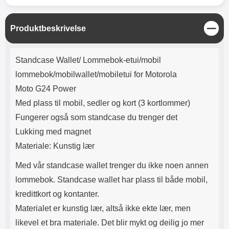
Lyttetid: ca 4 timer
skjermbeskyttere kan se ut som
de er speilvendte; det er de ikke.
Noen telefoner og nettbrett har
L
Produktbeskrivelse
både en sensor og et kamera på
u
forsiden, men det er bare
k
Produktbeskrivelse
sensoren som trenger et hull i
k
Standcase Wallet/ Lommebok-etui/mobil
skjermbeskytteren. Selfie-
kameraet trenger ikke noe hull!
lommebok/mobilwallet/mobiletui for Motorola
Med denne skjermbeskytteren i
Moto G24 Power
herdet glass får du ingen bobler
på omslaget. Skjermbeskytteren
Med plass til mobil, sedler og kort (3 kortlommer)
er også lett å påføre. Renseklut,
Fungerer også som standcase du trenger det
støvfjerning og pusseklut følger
med. Leveres i emballasje Slik
Lukking med magnet
monteres glasset på skjermen!
Materiale: Kunstig lær
Pass på at skjermen er skikkelig
rengjort før påføring av
Med vår standcase wallet trenger du ikke noen annen
skjermbeskytteren. Spritserviett
lommebok. Standcase wallet har plass til både mobil,
og pusseklut følger med. Bruk
også gjerne en klistrelapp for å
kredittkort og kontanter.
fjerne det siste støvet. Det lønner
Materialet er kunstig lær, altså ikke ekte lær, men
seg å legge litt ekstra innsats i
rengjøringen; er det bare ett
likevel et bra materiale. Det blir mykt og deilig jo mer
enkelt støvkorn igjen på skjermen,