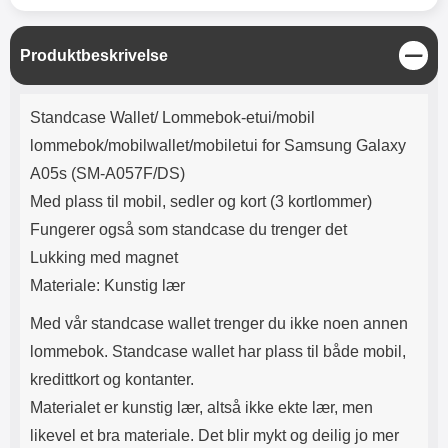
Lyttetid: ca 4 timer
skjermbeskyttelsen må fjernes
(slik at klister-siden kommer frem),
deretter plasseres filmen over
L
Produktbeskrivelse
skjermen, start med to hjørner.
u
Når filmen sitter der den skal på
k
Produktbeskrivelse
den ene enden, strykes
k
Standcase Wallet/ Lommebok-etui/mobil
beskyttelsen på resten av
enheten; ned mot den motsatte
lommebok/mobilwallet/mobiletui for Samsung Galaxy
delen av skjermen. Eventuelle
A05s (SM-A057F/DS)
luftbobler presses ut mot kanten
ved hjelp av f.eks. et kredittkort.
Med plass til mobil, sedler og kort (3 kortlommer)
Merk at skjermbeskytteren ikke
Fungerer også som standcase du trenger det
kan gjenbrukes; dersom
påføringen mislykkes blir
Lukking med magnet
skjermbeskytteren ødelagt. Noen
Materiale: Kunstig lær
skjermbeskyttere kan se ut som
de er speilvendte; det er de ikke.
Med vår standcase wallet trenger du ikke noen annen
Noen telefoner og nettbrett har
lommebok. Standcase wallet har plass til både mobil,
både en sensor og et kamera på
forsiden, men det er bare
kredittkort og kontanter.
sensoren som trenger et hull i
Materialet er kunstig lær, altså ikke ekte lær, men
skjermbeskytteren. Selfie-
kameraet trenger ikke noe hull!
likevel et bra materiale. Det blir mykt og deilig jo mer