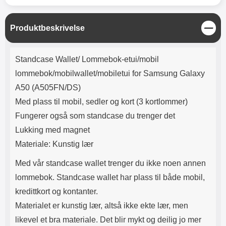
Lyttetid: ca 4 timer
den ene enden, strykes
beskyttelsen på resten av
enheten; ned mot den motsatte
L
Produktbeskrivelse
delen av skjermen. Eventuelle
u
luftbobler presses ut mot kanten
k
Produktbeskrivelse
ved hjelp av f.eks. et kredittkort.
k
Standcase Wallet/ Lommebok-etui/mobil
Merk at skjermbeskytteren ikke
kan gjenbrukes; dersom
lommebok/mobilwallet/mobiletui for Samsung Galaxy
påføringen mislykkes blir
A50 (A505FN/DS)
skjermbeskytteren ødelagt. Noen
skjermbeskyttere kan se ut som
Med plass til mobil, sedler og kort (3 kortlommer)
de er speilvendte; det er de ikke.
Fungerer også som standcase du trenger det
Noen telefoner og nettbrett har
både en sensor og et kamera på
Lukking med magnet
forsiden, men det er bare
Materiale: Kunstig lær
sensoren som trenger et hull i
skjermbeskytteren. Selfie-
Med vår standcase wallet trenger du ikke noen annen
kameraet trenger ikke noe hull!
lommebok. Standcase wallet har plass til både mobil,
kredittkort og kontanter.
Materialet er kunstig lær, altså ikke ekte lær, men
likevel et bra materiale. Det blir mykt og deilig jo mer