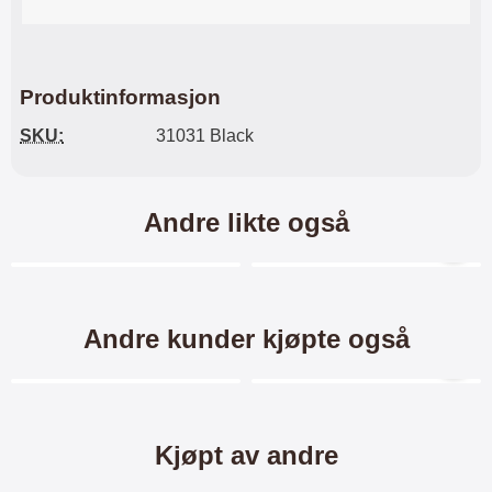
Produktinformasjon
SKU:
31031 Black
Andre likte også
Merkitse blow productListContainer
Merkitse blow productL
Andre kunder kjøpte også
Merkitse blow productListContainer
Merkitse blow productL
6 varianter
5 varianter
Kjøpt av andre