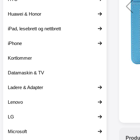
Huawei & Honor
XO trå
iPad, lesebrett og nettbrett
XO-X33 
iPhone
XO-X3
hodetele
medfø
Kortlommer
hodetelef
du ikke m
Datamaskin & TV
en lader
ikke er 
dine er pl
Ladere & Adapter
at
favor
Lenovo
hodetele
seg eller
med mikr
LG
som hands
gir deg 
Microsoft
stabil ti
Produ
batter