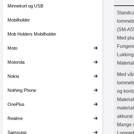
Bl
Minnekort og USB
Batter
Prod
Standca
Mobilholder
lommebo
(SM-A5
Mob Holders Mobilholder
Med plas
Fungere
Moto
Lukkin
Motorola
Material
Med vår
Nokia
lommebok
Nothing Phone
og konta
Material
OnePlus
material
akkurat
Realme
Mange s
Samsung
Lommebo