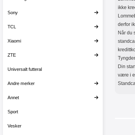
ikke kre
Sony
Lommebo
derfor i
TCL
Når du s
Xiaomi
standca
kredittk
ZTE
Tyngden
Din stan
Universalt futteral
være i e
Andre merker
Standcas
Annet
Sport
Vesker