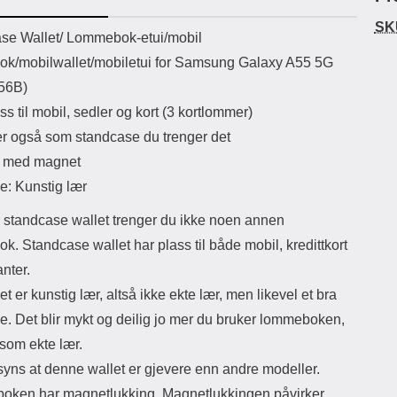
uetooth-versjon: 5.3
lommeboken er kunstig lær, altså
k
SK
ikassekapasitet: 200 mha
ikke ekte lær. Det blir likevel mykt og
uktbeskrivelse
se Wallet/ Lommebok-etui/mobil
Lyttetid: ca 4 timer
deilig jo mer du bruker lommeboken,
skje
k/mobilwallet/mobiletui for Samsung Galaxy A55 5G
akkurat som ekte lær Lommeboken
sp
har magnetlukking. Magnetlukkingen
tel
56B)
påvirker ikke kredittkortene dine
se
s til mobil, sedler og kort (3 kortlommer)
(ingen avmagnetisering)
m
Lommeboken har kamerahull for ditt
tre
r også som standcase du trenger det
mobilkamera. Du trenger derfor ikke
Selfi
g med magnet
å ta ut mobilen hver gang du skal ta
M
bilde eller filme Dekselet i
her
e: Kunstig lær
lommebok-etuiet holder lenger hvis
omsl
du unngår å ta mobilen ut av
lett
 standcase wallet trenger du ikke noen annen
lommeboken Crazy Horse Wallet
og 
. Standcase wallet har plass til både mobil, kredittkort
finnes ofte i flere fargerike modeller
emballasje Sl
Dette er den modellen som er mest
sk
nter.
lik en ekte lærlommebok, en svært
sk
et er kunstig lær, altså ikke ekte lær, men likevel et bra
populær modell!
skj
pu
e. Det blir mykt og deilig jo mer du bruker lommeboken,
gjer
 som ekte lær.
sist
lit
yns at denne wallet er gjevere enn andre modeller.
det 
ken har magnetlukking. Magnetlukkingen påvirker