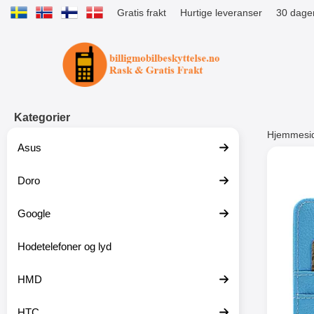
Gratis frakt
Hurtige leveranser
30 dager
Startsiden for Tibro Billiga Mobils
Kategorier
Hjemmesi
Asus
Andre
Doro
Google
-51%
Hodetelefoner og lyd
HMD
HTC