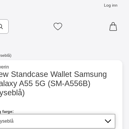
Log inn
Mine favoritter
seblå)
×
til merkevaresiden for
erin
SM-A556B) (Lyseblå) som favoritt
ew Standcase Wallet Samsung
alaxy A55 5G (SM-A556B)
ntainer
Merkitse blow productListContainer
Merkitse blow productLi
5 varianter
yseblå)
dle dette produktet, New Standcase Wallet Samsung Galaxy 
g farge: