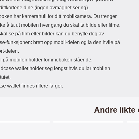
skje
dittkortene dine (ingen avmagnetisering).
bes
ken har kamerahull for ditt mobilkamera. Du trenger
over
du ø
kke å ta ut mobilen hver gang du skal ta bilde eller filme.
den.
kal se på film eller bilder kan du benytte deg av
s
se-funksjonen: brett opp mobil-delen og la den hvile på
s
slu
ort-delen.
"fly
 på mobilen holder lommeboken stående.
Ev
k
dcase wallet holder seg lengst hvis du lar mobilen
Min
tuiet.
se
skje
e wallet finnes i flere farger.
du kan te
Andre likte
gl
bes
ri
Merkitse blow productListContainer
Merkitse blow productListCo
5 varianter
mis
sp