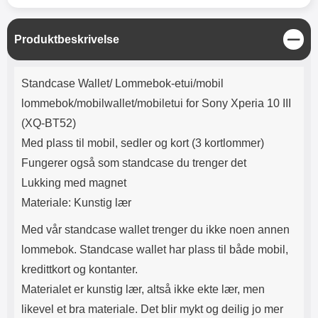
Lyttetid: ca 4 timer
Det blir likevel mykt og deilig jo
mer du bruker lommeboken,
akkurat som ekte lær
L
Produktbeskrivelse
Lommeboken har magnetlukking.
u
Magnetlukkingen påvirker ikke
k
Produktbeskrivelse
kredittkortene dine (ingen
k
Standcase Wallet/ Lommebok-etui/mobil
avmagnetisering) Lommeboken
har kamerahull for ditt
lommebok/mobilwallet/mobiletui for Sony Xperia 10 III
mobilkamera. Du trenger derfor
(XQ-BT52)
ikke å ta ut mobilen hver gang du
skal ta bilde eller filme Dekselet i
Med plass til mobil, sedler og kort (3 kortlommer)
lommebok-etuiet holder lenger
Fungerer også som standcase du trenger det
hvis du unngår å ta mobilen ut av
lommeboken Crazy Horse Wallet
Lukking med magnet
finnes ofte i flere fargerike
Materiale: Kunstig lær
modeller Dette er den modellen
som er mest lik en ekte
Med vår standcase wallet trenger du ikke noen annen
lærlommebok, en svært populær
lommebok. Standcase wallet har plass til både mobil,
modell!
kredittkort og kontanter.
Materialet er kunstig lær, altså ikke ekte lær, men
likevel et bra materiale. Det blir mykt og deilig jo mer