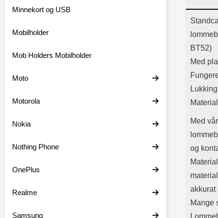
Bl
Minnekort og USB
Batter
Prod
Standca
Mobilholder
lommebo
BT52)
Mob Holders Mobilholder
Med plas
Fungere
Moto
Lukkin
Motorola
Material
Med vår
Nokia
lommebok
Nothing Phone
og konta
Material
OnePlus
material
akkurat
Realme
Mange s
Samsung
Lommebo