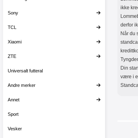
ikke kre
Sony
Lommebo
derfor i
TCL
Når du s
Xiaomi
standca
kredittk
ZTE
Tyngden
Din stan
Universalt futteral
være i e
Andre merker
Standcas
Annet
Sport
Vesker