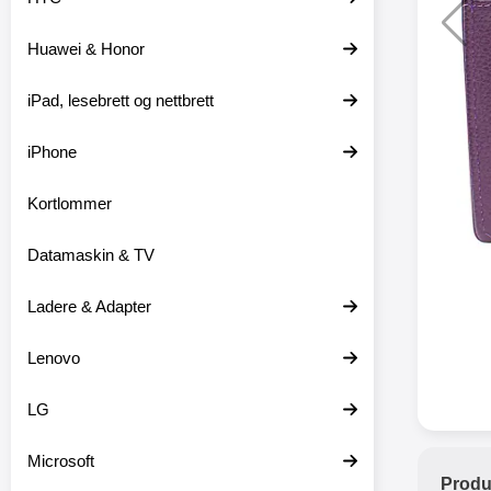
Huawei & Honor
XO trå
iPad, lesebrett og nettbrett
XO-X33 
iPhone
XO-X3
hodetele
medfø
Kortlommer
hodetelef
du ikke m
Datamaskin & TV
en lader
ikke er 
dine er pl
Ladere & Adapter
at
favor
Lenovo
hodetele
seg eller
med mikr
LG
som hands
gir deg 
Microsoft
stabil ti
Produ
batter