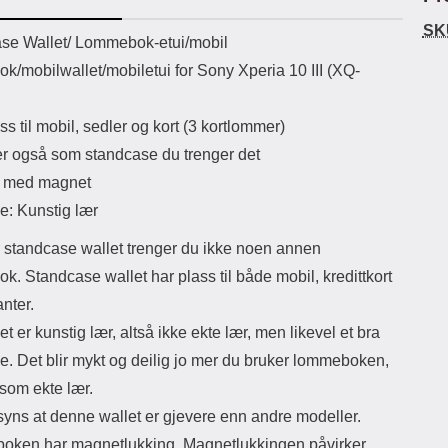
uetooth-versjon: 5.3
lommeboken er kunstig lær, altså
skap
SK
ikassekapasitet: 200 mha
ikke ekte lær. Det blir likevel mykt og
av 
uktbeskrivelse
se Wallet/ Lommebok-etui/mobil
Lyttetid: ca 4 timer
deilig jo mer du bruker lommeboken,
er ensfa
k/mobilwallet/mobiletui for Sony Xperia 10 III (XQ-
akkurat som ekte lær Lommeboken
mag
har magnetlukking. Magnetlukkingen
det
påvirker ikke kredittkortene dine
baksi
s til mobil, sedler og kort (3 kortlommer)
(ingen avmagnetisering)
ta ut
Lommeboken har kamerahull for ditt
midt
r også som standcase du trenger det
mobilkamera. Du trenger derfor ikke
med 
g med magnet
å ta ut mobilen hver gang du skal ta
samt
bilde eller filme Dekselet i
e
e: Kunstig lær
lommebok-etuiet holder lenger hvis
Rom
du unngår å ta mobilen ut av
vær 
 standcase wallet trenger du ikke noen annen
lommeboken Crazy Horse Wallet
ikke
. Standcase wallet har plass til både mobil, kredittkort
finnes ofte i flere fargerike modeller
lo
Dette er den modellen som er mest
Ekst
nter.
lik en ekte lærlommebok, en svært
et er kunstig lær, altså ikke ekte lær, men likevel et bra
populær modell!
lommeboken.
e. Det blir mykt og deilig jo mer du bruker lommeboken,
 som ekte lær.
yns at denne wallet er gjevere enn andre modeller.
ken har magnetlukking. Magnetlukkingen påvirker