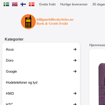
Gratis frakt
Hurtige leveranser
30 dager
Startsiden for Tibro Billiga Mobils
Kategorier
Hjemmesi
Asus
Andre
Doro
Google
-51%
Hodetelefoner og lyd
HMD
HTC