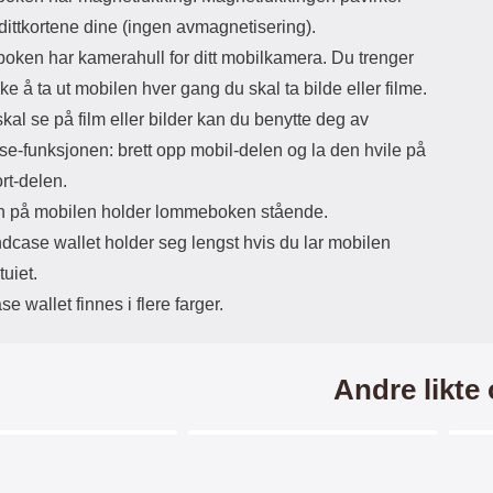
dittkortene dine (ingen avmagnetisering).
ken har kamerahull for ditt mobilkamera. Du trenger
kke å ta ut mobilen hver gang du skal ta bilde eller filme.
kal se på film eller bilder kan du benytte deg av
se-funksjonen: brett opp mobil-delen og la den hvile på
ort-delen.
 på mobilen holder lommeboken stående.
dcase wallet holder seg lengst hvis du lar mobilen
tuiet.
e wallet finnes i flere farger.
Andre likte
Merkitse blow productListContainer
Merkitse blow productListCo
2 varianter