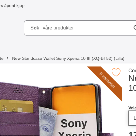
s åpent kjøp
kydd AB
de
New Standcase Wallet Sony Xperia 10 III (XQ-BT52) (Lilla)
 kjøpte også
Gå 
Cov
Merk new Standcase Wallet Sony Xperia 10 III (X
6 varianter
N
10
Merkitse blow productListContainer
Merkitse blow productListCo
2 varianter
7 varianter
Han
Vel
p
1