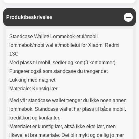
Lyttetid: ca 4 timer
skjermbeskyttere kan se ut som
de er speilvendte; det er de ikke.
Noen telefoner og nettbrett har
L
Produktbeskrivelse
både en sensor og et kamera på
u
forsiden, men det er bare
k
Produktbeskrivelse
sensoren som trenger et hull i
k
Standcase Wallet/ Lommebok-etui/mobil
skjermbeskytteren. Selfie-
kameraet trenger ikke noe hull!
lommebok/mobilwallet/mobiletui for Xiaomi Redmi
Med denne skjermbeskytteren i
13C
herdet glass får du ingen bobler
på omslaget. Skjermbeskytteren
Med plass til mobil, sedler og kort (3 kortlommer)
er også lett å påføre. Renseklut,
Fungerer også som standcase du trenger det
støvfjerning og pusseklut følger
med. Leveres i emballasje Slik
Lukking med magnet
monteres glasset på skjermen!
Materiale: Kunstig lær
Pass på at skjermen er skikkelig
rengjort før påføring av
Med vår standcase wallet trenger du ikke noen annen
skjermbeskytteren. Spritserviett
lommebok. Standcase wallet har plass til både mobil,
og pusseklut følger med. Bruk
også gjerne en klistrelapp for å
kredittkort og kontanter.
fjerne det siste støvet. Det lønner
Materialet er kunstig lær, altså ikke ekte lær, men
seg å legge litt ekstra innsats i
rengjøringen; er det bare ett
likevel et bra materiale. Det blir mykt og deilig jo mer
enkelt støvkorn igjen på skjermen,