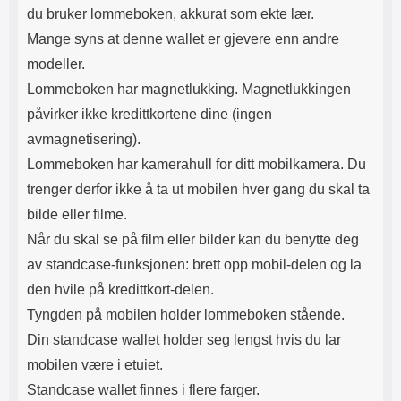
du bruker lommeboken, akkurat som ekte lær.
vil dette være godt synlig
gjennom glasset. Fjern
Mange syns at denne wallet er gjevere enn andre
beskyttelsesfilmen og legg
modeller.
glasset over skjermen. Tilpass
nøyaktig hvor du ønsker
Lommeboken har magnetlukking. Magnetlukkingen
beskyttelsen før du slipper den.
påvirker ikke kredittkortene dine (ingen
Når glasset er der du vil ha det,
slipper du det forsiktig ned på
avmagnetisering).
skjermen. Ikke gni. Når du har
Lommeboken har kamerahull for ditt mobilkamera. Du
sluppet glasset ser du hvordan
det "flyter utover" skjermen av seg
trenger derfor ikke å ta ut mobilen hver gang du skal ta
selv. Eventuelle luftbobler gnis ut
bilde eller filme.
mot kanten med f.eks. et
kredittkort. Mindre luftbobler kan
Når du skal se på film eller bilder kan du benytte deg
forsvinne av seg selv innen 24
av standcase-funksjonen: brett opp mobil-delen og la
timer. Nå har skjermen din den
beste beskyttelsen du kan tenke
den hvile på kredittkort-delen.
deg! Det kan lønne seg å legge litt
Tyngden på mobilen holder lommeboken stående.
ekstra i akkurat
skjermbeskyttelsen. Denne
Din standcase wallet holder seg lengst hvis du lar
skjermbeskyttelsen av herdet
mobilen være i etuiet.
glass/Skjermbeskyttelse av glass
Standcase wallet finnes i flere farger.
beskytter skjermen din effektivt