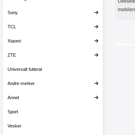
Deksele
mobilen
Sony
TCL
Xiaomi
ZTE
Universalt futteral
Andre merker
Annet
Sport
Skjerm
Vesker
S