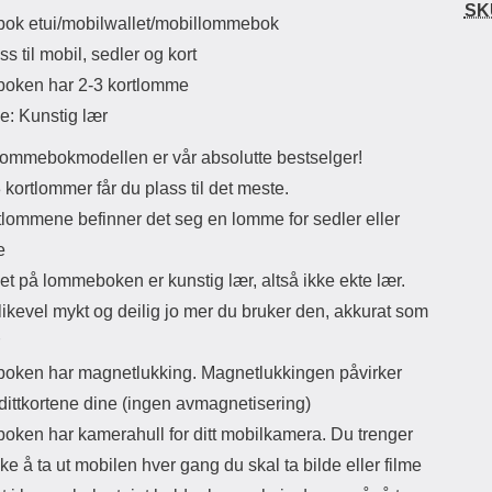
SK
uetooth-versjon: 5.3
e
uktbeskrivelse
k etui/mobilwallet/mobillommebok
ikassekapasitet: 200 mha
Lo
s til mobil, sedler og kort
Lyttetid: ca 4 timer
M
oken har 2-3 kortlomme
avma
e: Kunstig lær
kame
tre
ommebokmodellen er vår absolutte bestselger!
hver 
Når d
kortlommer får du plass til det meste.
d
tlommene befinner det seg en lomme for sedler eller
funk
la
e
et på lommeboken er kunstig lær, altså ikke ekte lær.
lomm
wal
 likevel mykt og deilig jo mer du bruker den, akkurat som
mo
ken har magnetlukking. Magnetlukkingen påvirker
dittkortene dine (ingen avmagnetisering)
ken har kamerahull for ditt mobilkamera. Du trenger
kke å ta ut mobilen hver gang du skal ta bilde eller filme