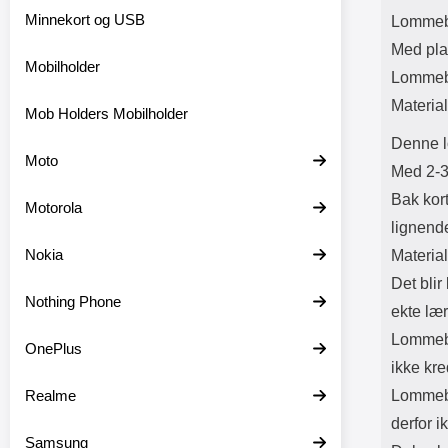
Bl
Prod
Minnekort og USB
Lommebo
Batter
Med plas
Mobilholder
Lommeb
Material
Mob Holders Mobilholder
Denne l
Moto
Med 2-3 
Bak kor
Motorola
lignend
Nokia
Material
Det blir
Nothing Phone
ekte lær
Lommebo
OnePlus
ikke kre
Realme
Lommebo
derfor i
Samsung