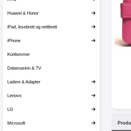
Huawei & Honor
XO trå
iPad, lesebrett og nettbrett
XO-X33 
iPhone
XO-X3
hodetele
medfø
Kortlommer
hodetelef
du ikke m
Datamaskin & TV
en lader
ikke er 
dine er pl
Ladere & Adapter
at
favor
Lenovo
hodetele
seg eller
med mikr
LG
som hands
gir deg 
Microsoft
Produ
stabil ti
batter