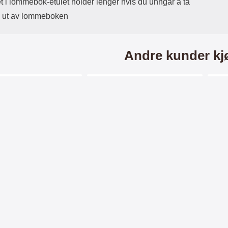
t i lommebok-etuiet holder lenger hvis du unngår å ta
 ut av lommeboken
Andre kunder kj
Merkitse blow productListContainer
Merkitse blow productListCo
2 varianter
beskyttelse iPhone 8
Standcase Wallet Huawei
Craz
Honor 8 Pro
kjermbeskyttelse /
Standcase Wallet/ Lommebok-