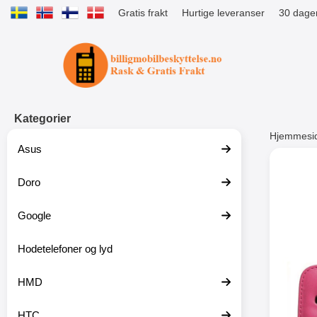
Gratis frakt
Hurtige leveranser
30 dager
Startsiden for Tibro Billiga Mobils
Kategorier
Hjemmesi
Asus
Andre
Doro
Google
-51%
Hodetelefoner og lyd
HMD
HTC