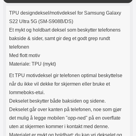
Lyttetid: ca 4 timer
Materialet er TPU plast. Dette er
k
Produktbeskrivelse
mer holdbart enn hardplast, men
k
TPU designdeksel/motivdeksel for Samsung Galaxy
ikke like løst som silikon.
Passformen er perfekt og sitter
S22 Ultra 5G (SM-S908B/DS)
stramt rundt hele mobilen.
Et mykt og holdbart deksel som beskytter telefonens
Dekselet er dekorert med et motiv
på utsiden. Innsiden er ensfarget.
bakside & sider, samt gir deg et godt grep rundt
Denne typen beskyttelse er
telefonen
populært blant de som vil ha en
elegant telefon, men som likevel
Med flott motiv
vil kunne nå skjermen. Kompletter
Materiale: TPU (mykt)
gjerne med skjermbeskyttelse av
herdet glass, dette gir deg ganske
Et TPU motivdeksel gir telefonen optimal beskyttelse
bra beskyttelse av hele mobilen.
når du ikke vil dekke for skjermen eller bruke et
lommeboks-etui.
Dekselet beskytter både baksiden og sidene.
Dekselet går over kanten på telefonen, noe som gjør
det mulig å legge mobilen "opp-ned" på en overflate
uten at skjermen kommer i kontakt med denne.
Materialet er mykt og holdbart; du kan vri dekselet og