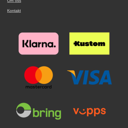
lærlommebok, en svært populær
Om oss
modell!
Kontakt