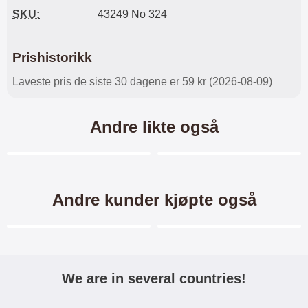
SKU:
43249 No 324
Prishistorikk
Laveste pris de siste 30 dagene er 59 kr (2026-08-09)
Andre likte også
Merkitse blow productListContainer
Merkitse blow productL
5 varianter
7 varianter
Andre kunder kjøpte også
Merkitse blow productListContainer
Merkitse blow productL
-40%
We are in several countries!