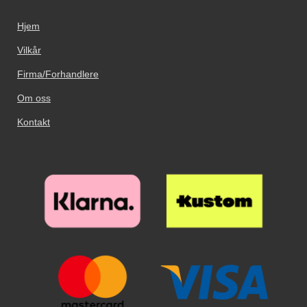
ønsker en stilig telefon, men
skjermbeskyttelse av herdet
likevel ønsker å ha tilgang til
glass, dette gir deg ganske bra
Hjem
skjermen. Suppler gjerne med en
beskyttelse av hele mobilen.
skjermbeskytter laget av herdet
Vilkår
glass, da har du en ganske god
beskyttelse hele veien rundt
Firma/Forhandlere
mobilen.
Om oss
Kontakt