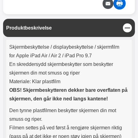
Lyttetid: ca 4 timer
etui som beskytter lesebrettets
bakside med et plastcover og
fremsiden med et tynt lokk. Etuiet
kan settes opp dersom du vil se
på film eller noe annet på
L
Produktbeskrivelse
lesebrettet ditt eller legges ned
u
(svak helling) om du trenger å
k
Produktbeskrivelse
bruke lesebrettet som tastatur.
k
Skjermbeskyttelse / displaybeskyttelse / skjermfilm
Mange liker vårt Smartcover fordi
for Apple iPad Air / Air 2 / iPad Pro 9.7
det gir en bra beskyttelse uten å
gjøre lesebrettet tykt og
En skreddersydd skjermbeskytter som beskytter
"klumpete" Materialet på baksiden
skjermen din mot smuss og riper
er av plast i samme farge som
fremsiden. Vi anbefaler å fullføre
Materiale: Klar plastfilm
beskyttelsen med en
OBS! Skjermbeskytteren dekker bare overflaten på
skjermbeskyttelse av herdet
glass. Med en slik blir lesebrettet
skjermen, den går ikke ned langs kantene!
ditt optimalt beskyttet i sitt
Smartcover. Smartcover finnes
Den tynne plastfilmen beskytter skjermen din mot
ofte i flere fine farger. For noen
smuss og riper.
modeller kan det likevel
forekomme at vi bare har en farge
Filmen settes på ved først å rengjøre skjermen riktig
på lager.
(pass på at det ikke er noen støv igjen på skjermen)