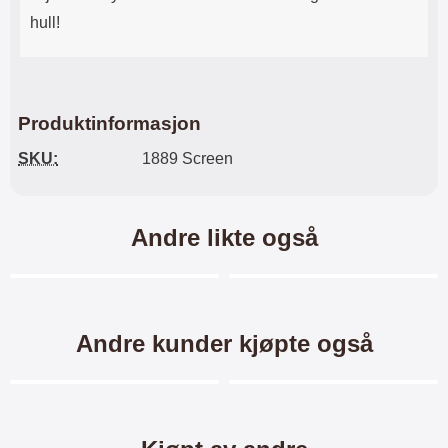
hull!
Produktinformasjon
SKU:
1889 Screen
Andre likte også
10 varianter
11 varianter
Merkitse blow productListContainer
Merkitse blow productL
Andre kunder kjøpte også
10 varianter
Merkitse blow productListContainer
Merkitse blow productL
5 varianter