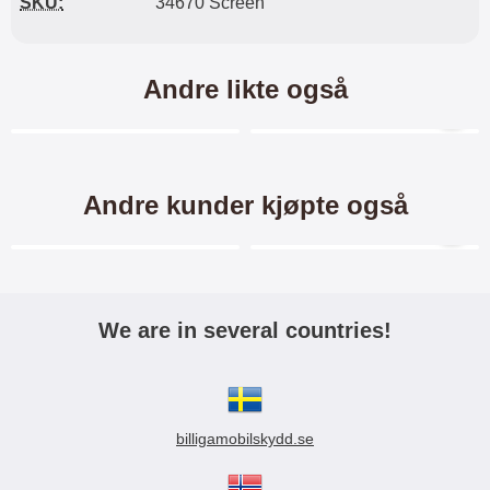
SKU:
34670 Screen
Skimblocker Magnet Wallet er
kortene dine beskyttet mot
ufrivillige transaksjoner* *Obs!
billigmobilbeskyttelse.no tar ikke
Andre likte også
ansvar for kredittkort som har blitt
utsatt for skimming!
Merkitse blow productListContainer
Merkitse blow productL
6 varianter
2 varianter
-28%
Andre kunder kjøpte også
Merkitse blow productListContainer
Merkitse blow productL
2 varianter
5 varianter
We are in several countries!
Crazy Horse Wallet Huawei
Skimblocker Lommebok-etui
Y6s
Huawei Y6s
billigamobilskydd.se
Crazy Horse Standcase
Skimblocker Lommebok
Wallet/Lommebok-etui/mobil
etui/mobilwallet/mobillommebok