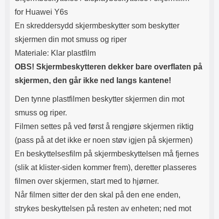
Lyttetid: ca 4 timer
igjen. Eventuelt på kjøleskapet
for Huawei Y6s
når du lager mat. Materiale:
Kunstskinn Dette er det perfekte
En skreddersydd skjermbeskytter som beskytter
etuiet for deg som vil ha både
skjermen din mot smuss og riper
mobildeksel og mobillommebok.
Her får du begge i samme pakke,
Materiale: Klar plastfilm
og til en veldig bra pris også.
OBS! Skjermbeskytteren dekker bare overflaten på
Mobilen plasseres i dekselet, som
er utstyrt med magneter.
skjermen, den går ikke ned langs kantene!
Passformen er perfekt og dekselet
sitter derfor perfekt rundt
Den tynne plastfilmen beskytter skjermen din mot
telefonen. Dekselet monteres
smuss og riper.
enkelt i lommeboken, takket være
de kraftige magnetene.
Filmen settes på ved først å rengjøre skjermen riktig
Magnetene vil ikke utgjøre noen
(pass på at det ikke er noen støv igjen på skjermen)
fare for kredittkortene dine – de
blir med andre ord ikke
En beskyttelsesfilm på skjermbeskyttelsen må fjernes
avmagnetiserte! Både dekselet og
(slik at klister-siden kommer frem), deretter plasseres
lommeboken er av robust og
filmen over skjermen, start med to hjørner.
holdbar kvalitet. Begge har hull
for kamera, slik at du ikke må ta
Når filmen sitter der den skal på den ene enden,
mobilen ut av lommeboken når du
strykes beskyttelsen på resten av enheten; ned mot
for eksempel skal ta bilder. Hvis
du på en annen side ikke vil ta