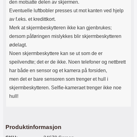
den motsatte delen av skjermen.
bilder med hele lommeboken i
Eventuelle luftbobler presses ut mot kanten ved hjelp
hånden, fjerner du enkelt
mobilen, som fortsatt sitter i
av f.eks. et kredittkort.
dekselet. Mobilen er dermed
Merk at skjermbeskytteren ikke kan gjenbrukes;
fortsatt beskyttet av det robuste
dekselet det sitter i. Her tar vi
dersom påføringen mislykkes blir skjermbeskytteren
beskyttelse på alvor!
ødelagt.
Lommeboken har tre kortlommer,
én lomme for kontanter samt
Noen skjermbeskyttere kan se ut som de er
magnetlukking. Denne utgjør
speilvendte; det er de ikke. Noen telefoner og nettbrett
heller ikke noen risiko for
kredittkortene dine. Materialet på
har både en sensor og et kamera på forsiden,
lommeboken er kunstskinn, altså
men det er bare sensoren som trenger et hull i
ikke ekte skinn. Det blir imidlertid
mykt og fint jo mer du bruker det,
skjermbeskytteren. Selfie-kameraet trenger ikke noe
akkurat som med ekte skinn. OBS!
hull!
Etuiet er utstyrt med Skimblocker,
også kalt RFID
beskyttelse/skimbeskyttelse/skim
protection, noe som betyr at etuiet
beskytter kortene dine mot
Produktinformasjon
skimming som dessverre har blitt
mer og mer vanlig. Med vår