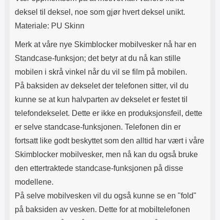
mobilvesker nå har en
deksel til deksel, noe som gjør hvert deksel unikt.
Standcase-funksjon; det betyr at
Materiale: PU Skinn
du nå kan stille mobilen i skrå
vinkel når du vil se film på
Merk at våre nye Skimblocker mobilvesker nå har en
mobilen. På baksiden av dekselet
der telefonen sitter, vil du kunne
Standcase-funksjon; det betyr at du nå kan stille
se at kun halvparten av dekselet
mobilen i skrå vinkel når du vil se film på mobilen.
er festet til telefondekselet. Dette
er ikke en produksjonsfeil, dette
På baksiden av dekselet der telefonen sitter, vil du
er selve standcase-funksjonen.
kunne se at kun halvparten av dekselet er festet til
Telefonen din er fortsatt like godt
beskyttet som den alltid har vært i
telefondekselet. Dette er ikke en produksjonsfeil, dette
våre Skimblocker mobilvesker,
er selve standcase-funksjonen. Telefonen din er
men nå kan du også bruke den
ettertraktede standcase-
fortsatt like godt beskyttet som den alltid har vært i våre
funksjonen på disse modellene.
Skimblocker mobilvesker, men nå kan du også bruke
På selve mobilvesken vil du også
kunne se en "fold" på baksiden av
den ettertraktede standcase-funksjonen på disse
vesken. Dette for at
modellene.
mobiltelefonen skal kunne stå i
skrå stilling. Se gjerne på bildene
På selve mobilvesken vil du også kunne se en "fold"
i annonsen, så ser du hva vi
på baksiden av vesken. Dette for at mobiltelefonen
mener. *Obs!