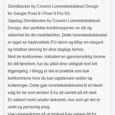
Produktbeskrivelse
Lyttetid: ca 4 timer
Det blir likevel mykt og deilig jo
k
Skimblocker by Coverin Lommebokdeksel Design
mer du bruker den, akkurat som
ekte lær Lommeboken har
for Google Pixel 9 / Pixel 9 Pro 5G
magnetlukking. Magnetlukkingen
Oppdag Skimblocker by Coverin Lommebokdeksel
påvirker ikke kredittkortene dine
(ingen avmagnetisering)
Design, den perfekte kombinasjonen av stil og
Lommeboken har kamerahull for
sikkerhet for din mobiltelefon. Dette lommebokdekselet
ditt mobilkamera. Du trenger
derfor ikke å ta ut mobilen hver
er laget av høykvalitets PU-skinn og tilbyr en elegant
gang du skal ta bilde eller filme
og holdbar løsning for dine daglige behov.
Dekselet i lommebok-etuiet
holder lenger hvis du unngår å ta
Med tre kortlommer, inkludert en gjennomsiktig lomme
mobilen ut av lommeboken Hva
for ditt førerkort, har du alltid dine viktigste kort lett
er Skimblocker? Etuiet er utstyrt
med Skimblocker, også kalt RFID
tilgjengelig. I tillegg er det et praktisk rom bak
beskyttelse/skimbeskyttelse/skim
kortlommene hvor du kan oppbevare sedler og
protection, noe som betyr at etuiet
kvitteringer. Dette gjør lommebokdekselet til et ideelt
beskytter kortene dine mot
skimming som dessverre har blitt
valg for de som ønsker å ha alt samlet på ett sted.
mer og mer vanlig. Med vår
Et vakkert motiv pryder dekselet, noe som gir det et
Skimblocker Lommebok-etui er
kortene dine beskyttet mot
unikt og personlig preg.
ufrivillige transaksjoner* Merk at
Vær oppmerksom på at motivet kan variere litt fra
våre nye Skimblocker