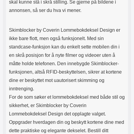
skal kunne stå i skrå stilling. Se gjerne på bildene i
billigmobilbeskyttelse.no tar ikke
ansvar for kredittkort som har blitt
annonsen, så ser du hva vi mener.
utsatt for skimming!
Skimblocker by Coverin Lommebokdeksel Design er
ikke bare flott, men også funksjonelt. Med sin
standcase-funksjon kan du enkelt sette mobilen din i
en skrå posisjon for å nyte filmer og videoer uten å
måtte holde telefonen. Den innebygde Skimblocker-
funksjonen, altså RFID-beskyttelsen, sikrer at kortene
dine er beskyttet mot uautorisert skimming og
inntrenging.
For de som søker et lommebokdeksel med både stil og
sikkerhet, er Skimblocker by Coverin
Lommebokdeksel Design det opplagte valget.
Oppgrader hverdagen din og beskytt kortene dine med
dette praktiske og elegante dekselet. Bestill ditt