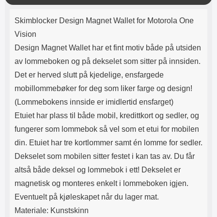
Lyttetid: ca 4 timer
er gjevere enn andre modeller.
k
Produktbeskrivelse
Lommeboken har magnetlukking.
k
Skimblocker Design Magnet Wallet for Motorola One
Magnetlukkingen påvirker ikke
kredittkortene dine (ingen
Vision
avmagnetisering). Lommeboken
Design Magnet Wallet har et fint motiv både på utsiden
har kamerahull for ditt
mobilkamera. Du trenger derfor
av lommeboken og på dekselet som sitter på innsiden.
ikke å ta ut mobilen hver gang du
Det er herved slutt på kjedelige, ensfargede
skal ta bilde eller filme. Når du
skal se på film eller bilder kan du
mobillommebøker for deg som liker farge og design!
benytte deg av standcase-
(Lommebokens innside er imidlertid ensfarget)
funksjonen: brett opp mobil-delen
og la den hvile på kredittkort-
Etuiet har plass til både mobil, kredittkort og sedler, og
delen. Tyngden på mobilen
fungerer som lommebok så vel som et etui for mobilen
holder lommeboken stående. Din
din. Etuiet har tre kortlommer samt én lomme for sedler.
standcase motiv wallet holder seg
lengst hvis du lar mobilen være i
Dekselet som mobilen sitter festet i kan tas av. Du får
etuiet. Med en motivwallet /
altså både deksel og lommebok i ett! Dekselet er
designwallet får du ultimat
beskyttelse OG en elegant
magnetisk og monteres enkelt i lommeboken igjen.
telefon. Utsiden av lommebok-
Eventuelt på kjøleskapet når du lager mat.
etuiet er dekorert med et flott
motiv, innsiden er ensfarget.
Materiale: Kunstskinn