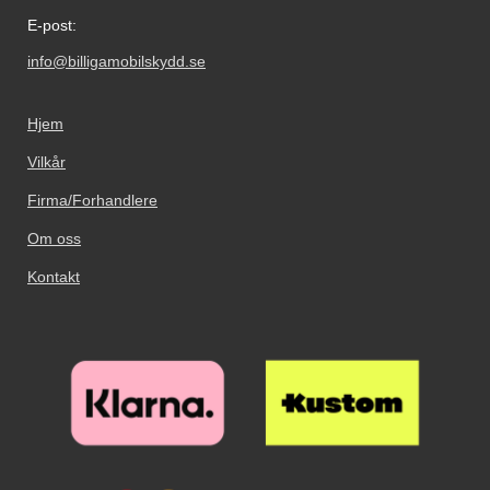
kan gjenbrukes; dersom
påføre. Renseklut, støvfjerning og
beskyttelse/skimbeskyttelse/skim
E-post:
påføringen mislykkes blir
pusseklut følger med. Leveres i
protection, noe som betyr at etuiet
skjermbeskytteren ødelagt. Noen
emballasje Slik monteres glasset
beskytter kortene dine mot
info@billigamobilskydd.se
skjermbeskyttere kan se ut som
på skjermen! Pass på at skjermen
skimming som dessverre har blitt
de er speilvendte; det er de ikke.
er skikkelig rengjort før påføring
mer og mer vanlig. Med vår
Noen telefoner og nettbrett har
av skjermbeskytteren. Spritserviett
Skimblocker Lommebok-etui er
Hjem
både en sensor og et kamera på
og pusseklut følger med. Bruk
kortene dine beskyttet mot
forsiden, men det er bare
også gjerne en klistrelapp for å
Vilkår
ufrivillige transaksjoner* *Obs!
sensoren som trenger et hull i
fjerne det siste støvet. Det lønner
billigmobilbeskyttelse.no tar ikke
skjermbeskytteren. Selfie-
seg å legge litt ekstra innsats i
Firma/Forhandlere
ansvar for kredittkort som har blitt
kameraet trenger ikke noe hull!
rengjøringen; er det bare ett
utsatt for skimming!
enkelt støvkorn igjen på skjermen,
Om oss
vil dette være godt synlig
Kontakt
gjennom glasset. Fjern
beskyttelsesfilmen og legg
glasset over skjermen. Tilpass
nøyaktig hvor du ønsker
beskyttelsen før du slipper den.
Når glasset er der du vil ha det,
slipper du det forsiktig ned på
skjermen. Ikke gni. Når du har
sluppet glasset ser du hvordan
det "flyter utover" skjermen av seg
selv. Eventuelle luftbobler gnis ut