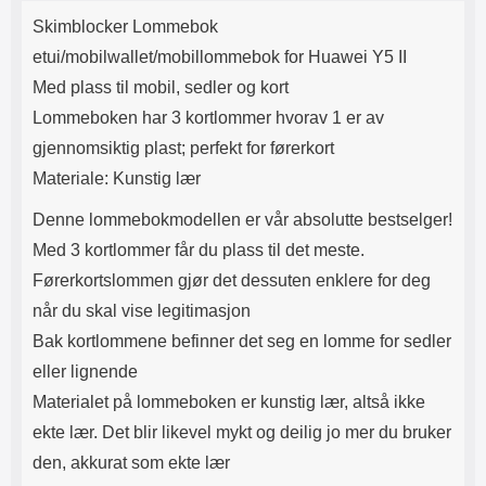
Produktbeskrivelse
Lyttetid: ca 4 timer
skaper et vakkert mønster på
k
Skimblocker Lommebok
utsiden av lommeboken.
Innsiden av etuiet er ensfarget.
etui/mobilwallet/mobillommebok for Huawei Y5 II
Etuiet lukkes med en magnetisk
Med plass til mobil, sedler og kort
klaff. Og selvfølgelig er det en
utskjæring for kameraet på
Lommeboken har 3 kortlommer hvorav 1 er av
baksiden av etuiet, slik at du
gjennomsiktig plast; perfekt for førerkort
slipper å ta ut mobilen når du skal
ta bilder. På midten av etuiet er
Materiale: Kunstig lær
det en ekstra flik med 3
kortlommer både foran og bak
Denne lommebokmodellen er vår absolutte bestselger!
samt et mindre rom på midten til
Med 3 kortlommer får du plass til det meste.
for eksempel mynter og lignende.
Rommet lukkes med glidelås,
Førerkortslommen gjør det dessuten enklere for deg
men vær oppmerksom på at dette
når du skal vise legitimasjon
rommet ikke er så stort. Og jo mer
du putter i lommeboken, jo
Bak kortlommene befinner det seg en lomme for sedler
tykkere blir den. Ekstrafliken har
eller lignende
en trykklås slik at du kan feste
Materialet på lommeboken er kunstig lær, altså ikke
fliken foran på lommeboken.
Materiale: PU-skinn og TPU
ekte lær. Det blir likevel mykt og deilig jo mer du bruker
Farge på glidelås: gull
den, akkurat som ekte lær