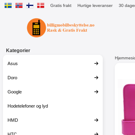
Gratis frakt
Hurtige leveranser
30 dager
Startsiden for Tibro Billiga Mobils
Kategorier
Hjemmesi
Asus
Andre
Doro
Google
-51%
Hodetelefoner og lyd
HMD
HTC