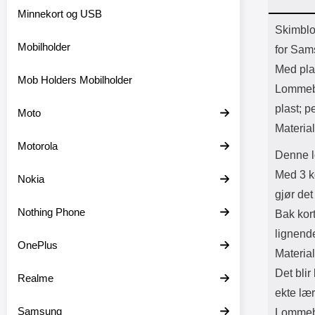
Bl
Minnekort og USB
Batter
Prod
Skimblo
Mobilholder
for Sam
Med plas
Mob Holders Mobilholder
Lommebo
plast; pe
Moto
Material
Motorola
Denne l
Med 3 k
Nokia
gjør det
Nothing Phone
Bak kor
lignend
OnePlus
Material
Det blir
Realme
ekte lær
Samsung
Lommebo