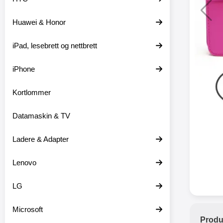
Huawei & Honor
XO trå
iPad, lesebrett og nettbrett
XO-X33 
iPhone
XO-X3
hodetele
medfø
Kortlommer
hodetelef
du ikke m
Datamaskin & TV
en lader
ikke er 
dine er pl
Ladere & Adapter
at
favor
Lenovo
hodetele
seg eller
med mikr
LG
som hands
gir deg 
Microsoft
stabil ti
Produ
batter