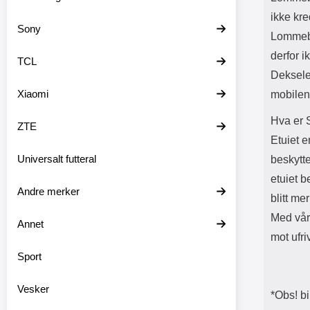
ikke kre
Sony
Lommebo
derfor i
TCL
Deksele
Xiaomi
mobilen
Hva er 
ZTE
Etuiet e
Universalt futteral
beskytte
etuiet 
Andre merker
blitt me
Med vår
Annet
mot ufri
Sport
Vesker
*Obs! bi