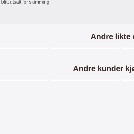
blitt utsatt for skimming!
Andre likte
Merkitse blow productListContainer
Merkitse blow productListCo
6 varianter
-40%
-2
Andre kunder kj
Merkitse blow productListContainer
Merkitse blow productListCo
5 varianter
Horse Wallet Samsung
Hardcase Deksel Samsung
Des
xy S7 Edge (G935F)
Galaxy S7 Edge (G935F)