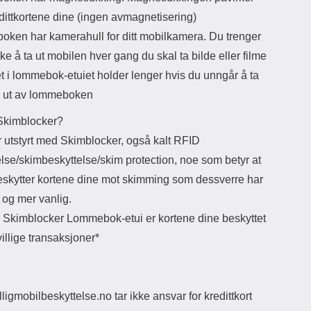
dittkortene dine (ingen avmagnetisering)
ken har kamerahull for ditt mobilkamera. Du trenger
kke å ta ut mobilen hver gang du skal ta bilde eller filme
t i lommebok-etuiet holder lenger hvis du unngår å ta
 ut av lommeboken
Skimblocker?
r utstyrt med Skimblocker, også kalt RFID
lse/skimbeskyttelse/skim protection, noe som betyr at
beskytter kortene dine mot skimming som dessverre har
r og mer vanlig.
 Skimblocker Lommebok-etui er kortene dine beskyttet
villige transaksjoner*
lligmobilbeskyttelse.no tar ikke ansvar for kredittkort