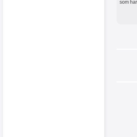
som har 
Crazy 
Gala