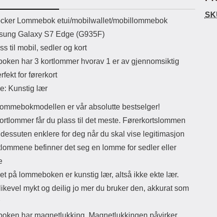
uetooth-versjon: 5.3
hjørner. Når filmen sitter der den skal
skap
SK
ikassekapasitet: 200 mha
i den ene enden, påføres
av 
uktbeskrivelse
cker Lommebok etui/mobilwallet/mobillommebok
Lyttetid: ca 4 timer
beskyttelsen på resten av enheten;
er ensfa
sung Galaxy S7 Edge (G935F)
ned mot den motsatte delen av
mag
skjermen. Eventuelle luftbobler
det
s til mobil, sedler og kort
presses ut mot kanten ved hjelp av
baksi
ken har 3 kortlommer hvorav 1 er av gjennomsiktig
f.eks. et kredittkort. Merk at
ta ut
skjermbeskytteren ikke kan
midt
rfekt for førerkort
gjenbrukes; dersom påføringen
med 
e: Kunstig lær
mislykkes blir skjermbeskytteren
samt
ødelagt. Noen skjermbeskyttelser
e
ommebokmodellen er vår absolutte bestselger!
kan se speilvendte ut; det er de ikke.
Rom
Noen telefoner og nettbrett har både
vær 
ortlommer får du plass til det meste. Førerkortslommen
en sensor og et kamera på forsiden,
ikke
 dessuten enklere for deg når du skal vise legitimasjon
men det er bare sensoren som
lo
behøver hull i skjermbeskyttelsen.
Ekst
tlommene befinner det seg en lomme for sedler eller
Selfie-kameraet behøver ikke noe
e
hull!
lommeboken.
et på lommeboken er kunstig lær, altså ikke ekte lær.
 likevel mykt og deilig jo mer du bruker den, akkurat som
ken har magnetlukking. Magnetlukkingen påvirker