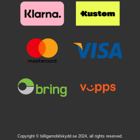
billigmobilbeskyttelse.no tar ikke
glasset skulle sprekke - ja, da kan
glasset skulle sprekke - ja, da kan
ansvar for kredittkort som har blitt
du sannelig glede deg over at
du sannelig glede deg over at
utsatt for skimming!
beskyttelsen reddet skjermen din!
beskyttelsen reddet skjermen din!
Til forskjell fra skjermbeskyttelse
Til forskjell fra skjermbeskyttelse
av plastfilm er denne
av plastfilm er denne
skjermbeskyttelsen superenkel å
skjermbeskyttelsen superenkel å
montere/påføre på skjermen. Når
montere/påføre på skjermen. Når
du har passet på at skjermen din
du har passet på at skjermen din
er ren og støvfri, ja, da er jobben
er ren og støvfri, ja, da er jobben
nesten gjort! Skjermbeskyttelsen
nesten gjort! Skjermbeskyttelsen
flyter mer eller mindre utover
flyter mer eller mindre utover
skjermen av seg selv. Enkelt og
skjermen av seg selv. Enkelt og
effektivt. Helt enkelt en billig og
effektivt. Helt enkelt en billig og
god beskyttelse for skjermen din!
god beskyttelse for skjermen din!
Copyright © billigamobilskydd.se 2024, all rights reserved.