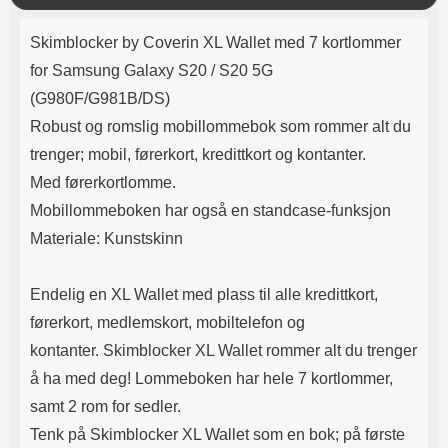
Lyttetid: ca 4 timer
luksuriøst å holde i. Pene linjer
k
Produktbeskrivelse
skaper et vakkert mønster på
k
Skimblocker by Coverin XL Wallet med 7 kortlommer
utsiden av lommeboken.
Innsiden av etuiet er ensfarget.
for Samsung Galaxy S20 / S20 5G
Etuiet lukkes med en magnetisk
(G980F/G981B/DS)
klaff. Og selvfølgelig er det en
utskjæring for kameraet på
Robust og romslig mobillommebok som rommer alt du
baksiden av etuiet, slik at du
trenger; mobil, førerkort, kredittkort og kontanter.
slipper å ta ut mobilen når du skal
ta bilder. På midten av etuiet er
Med førerkortlomme.
det en ekstra flik med 3
Mobillommeboken har også en standcase-funksjon
kortlommer både foran og bak
samt et mindre rom på midten til
Materiale: Kunstskinn
for eksempel mynter og lignende.
Rommet lukkes med glidelås,
Endelig en XL Wallet med plass til alle kredittkort,
men vær oppmerksom på at dette
rommet ikke er så stort. Og jo mer
førerkort, medlemskort, mobiltelefon og
du putter i lommeboken, jo
kontanter. Skimblocker XL Wallet rommer alt du trenger
tykkere blir den. Ekstrafliken har
en trykklås slik at du kan feste
å ha med deg! Lommeboken har hele 7 kortlommer,
fliken foran på lommeboken.
samt 2 rom for sedler.
Materiale: PU-skinn og TPU
Farge på glidelås: gull
Tenk på Skimblocker XL Wallet som en bok; på første