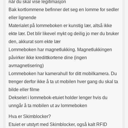
når du skal vise legitimasjon
hverdagen din og beskytt kortene
Bak kortlommene befinner det seg en lomme for sedler
dine med dette praktiske og
elegante dekselet. Bestill ditt
eller lignende
lommebokdeksel i dag og opplev
Materialet på lommeboken er kunstig lær, altså ikke
forskjellen! Skimblocker by
Coverin Design er en kolleksjon
ekte lær. Det blir likevel mykt og deilig jo mer du bruker
utviklet av
den, akkurat som ekte lær
billigmobilbeskyttelse.no. Vi
håper du vil like ditt nye design
Lommeboken har magnetlukking. Magnetlukkingen
lommebokdeksel. *MERK!
påvirker ikke kredittkortene dine (ingen
billigmobilbeskyttelse.no påtar
seg intet ansvar for kredittkort som
avmagnetisering)
har blitt utsatt for skimming!
Lommeboken har kamerahull for ditt mobilkamera. Du
trenger derfor ikke å ta ut mobilen hver gang du skal ta
bilde eller filme
Dekselet i lommebok-etuiet holder lenger hvis du
unngår å ta mobilen ut av lommeboken
Hva er Skimblocker?
Etuiet er utstyrt med Skimblocker, også kalt RFID