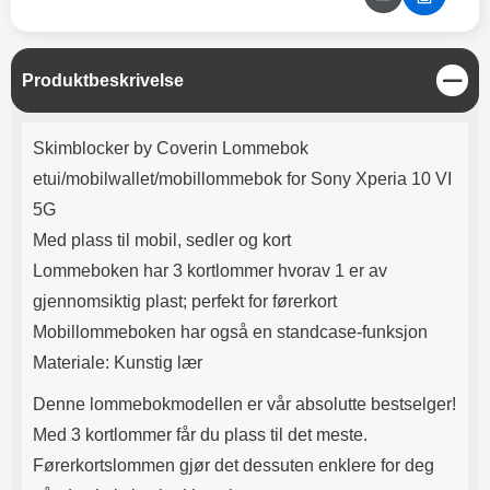
Lyttetid: ca 4 timer
alt samlet på ett sted. Et vakkert
motiv pryder dekselet, noe som
gir det et unikt og personlig preg.
Vær oppmerksom på at motivet
L
Produktbeskrivelse
kan variere litt fra deksel til
u
deksel, noe som gjør hvert deksel
k
Produktbeskrivelse
unikt. Materiale: PU Skinn
k
Skimblocker by Coverin Lommebok
Skimblocker by Coverin
Lommebokdeksel Design er ikke
etui/mobilwallet/mobillommebok for Sony Xperia 10 VI
bare flott, men også funksjonelt.
5G
Med sin standcase-funksjon kan
du enkelt sette mobilen din i en
Med plass til mobil, sedler og kort
skrå posisjon for å nyte filmer og
Lommeboken har 3 kortlommer hvorav 1 er av
videoer uten å måtte holde
gjennomsiktig plast; perfekt for førerkort
telefonen. Den innebygde
Skimblocker-funksjonen, altså
Mobillommeboken har også en standcase-funksjon
RFID-beskyttelsen, sikrer at
Materiale: Kunstig lær
kortene dine er beskyttet mot
uautorisert skimming og
Denne lommebokmodellen er vår absolutte bestselger!
inntrenging. For de som søker et
lommebokdeksel med både stil
Med 3 kortlommer får du plass til det meste.
og sikkerhet, er Skimblocker by
Førerkortslommen gjør det dessuten enklere for deg
Coverin Lommebokdeksel Design
det opplagte valget. Oppgrader