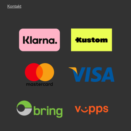
skulle miste enheten din og
skjermbeskyttelsen superenkel å
Kontakt
glasset skulle sprekke - ja, da kan
montere/påføre på skjermen. Når
du sannelig glede deg over at
du har passet på at skjermen din
beskyttelsen reddet skjermen din!
er ren og støvfri, ja, da er jobben
Til forskjell fra skjermbeskyttelse
nesten gjort! Skjermbeskyttelsen
av plastfilm er denne
flyter mer eller mindre utover
skjermbeskyttelsen superenkel å
skjermen av seg selv. Enkelt og
montere/påføre på skjermen. Når
effektivt. Helt enkelt en billig og
du har passet på at skjermen din
god beskyttelse for skjermen din!
er ren og støvfri, ja, da er jobben
nesten gjort! Skjermbeskyttelsen
flyter mer eller mindre utover
skjermen av seg selv. Enkelt og
effektivt. Helt enkelt en billig og
god beskyttelse for skjermen din!
Hvilken skjermbeskytter bør jeg
velge? På vår nettside finner du
både klar plastfilm og
skjermbeskyttere i herdet glass.
Herdet glass (og for noen
mobiltelefoner også Klar plastfilm)
er vanligvis tilgjengelig både i
vanlig størrelse og som Full