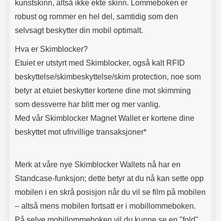
kunstskinn, altså ikke ekte skinn. Lommeboken er
er denne skjermbeskyttelsen
superenkel å montere/påføre på
robust og rommer en hel del, samtidig som den
skjermen. Når du har passet på at
selvsagt beskytter din mobil optimalt.
skjermen er ren og uten støv, ja,
da er resten av jobben nesten
Hva er Skimblocker?
gjort! Skjermbeskyttelsen flyter
mer eller mindre utover skjermen
Etuiet er utstyrt med Skimblocker, også kalt RFID
av seg selv. Enkelt og effektivt.
beskyttelse/skimbeskyttelse/skim protection, noe som
Helt enkelt en billig og bra
beskyttelse av skjermen din.
betyr at etuiet beskytter kortene dine mot skimming
Hvilken skjermbeskytter bør jeg
som dessverre har blitt mer og mer vanlig.
velge? På vår nettside finner du
både klar plastfilm og
Med vår Skimblocker Magnet Wallet er kortene dine
skjermbeskyttere i herdet glass.
beskyttet mot ufrivillige transaksjoner*
Herdet glass (og for noen
mobiltelefoner også Klar plastfilm)
er vanligvis tilgjengelig både i
vanlig størrelse og som Full
Merk at våre nye Skimblocker Wallets nå har en
Frame. Og hva er forskjellen
Standcase-funksjon; dette betyr at du nå kan sette opp
mellom disse? Vi vil prøve å
ordne opp i dette for deg Våre F
mobilen i en skrå posisjon når du vil se film på mobilen
ull Frame skjermbeskyttere av
– altså mens mobilen fortsatt er i mobillommeboken.
herdet glass er nå helt svarte på
kanten. Vi viser alltid med bilder
På selve mobillommeboken vil du kunne se en "fold"