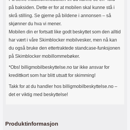
nøyaktig hvordan dekselet ser ut
på baksiden. Dette er for at mobilen skal kunne stå i
på telefonen, så ta gjerne en titt
på bildene før du velger deksel. At
skrå stilling. Se gjerne på bildene i annonsen – så
dette glasset går helt ut til kanten
skjønner du hva vi mener.
er selvfølgelig fint. Men det kan
Mobilen din er fortsatt like godt beskyttet som den alltid
være greit å vite at nettopp dette
faktum også gjør beskyttelsen mer
har vært i våre Skimblocker mobilvesker, men nå kan
følsom for støt. Så hvis du treffer
du også bruke den ettertraktede standcase-funksjonen
noe med mobilen, kan en del av
glasset (i ytterste kant) gå i
på Skimblocker mobillommebøker.
stykker. Det har ingen effekt på
selve den beskyttende effekten,
*Obs! billigmobilbeskyttelse.no tar ikke ansvar for
mobilen din har fortsatt en god
kredittkort som har blitt utsatt for skimming!
skjermbeskytter, men estetisk sett
kan det være litt kjedelig å se på.
Takk for at du handler hos billigmobilbeskyttelse.no –
En vanlig skjermbeskytter av
herdet glass etterlater ofte noen
det er viktig med beskyttelse!
millimeter hele veien rundt. Noen
kunder foretrekker derfor en Full
Frame skjermbeskytter laget av
herdet glass hvor beskyttelsen
går helt ut til kanten. Men selv om
Produktinformasjon
våre vanlige skjermbeskyttere i