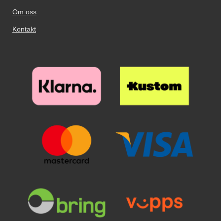
skjermbeskyttelsen. Denne
ekstra i akkurat
Om oss
skjermbeskyttelsen av herdet
skjermbeskyttelsen. Denne
glass/Skjermbeskyttelse av glass
skjermbeskyttelsen av herdet
Kontakt
beskytter skjermen din effektivt
glass/Skjermbeskyttelse av glass
mot riper og vann. Selv om du
beskytter skjermen din effektivt
skulle miste enheten din og
mot riper og vann. Selv om du
glasset skulle sprekke - ja, da kan
skulle miste enheten din og
du sannelig glede deg over at
glasset skulle sprekke - ja, da kan
beskyttelsen reddet skjermen din!
du sannelig glede deg over at
Til forskjell fra skjermbeskyttelse
beskyttelsen reddet skjermen din!
av plastfilm er denne
Til forskjell fra skjermbeskyttelse
skjermbeskyttelsen superenkel å
av plastfilm er denne
montere/påføre på skjermen. Når
skjermbeskyttelsen superenkel å
du har passet på at skjermen din
montere/påføre på skjermen. Når
er ren og støvfri, ja, da er jobben
du har passet på at skjermen din
nesten gjort! Skjermbeskyttelsen
er ren og støvfri, ja, da er jobben
flyter mer eller mindre utover
nesten gjort! Skjermbeskyttelsen
skjermen av seg selv. Enkelt og
flyter mer eller mindre utover
effektivt. Helt enkelt en billig og
skjermen av seg selv. Enkelt og
god beskyttelse for skjermen din!
effektivt. Helt enkelt en billig og
god beskyttelse for skjermen din!