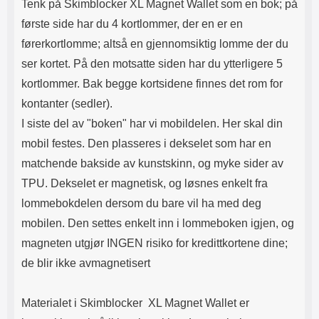
Tenk på Skimblocker XL Magnet Wallet som en bok; på
Når glasset er der du vil ha det,
første side har du 4 kortlommer, der en er en
slipper du det forsiktig ned på
skjermen. Ikke gni. Når du har
førerkortlomme; altså en gjennomsiktig lomme der du
sluppet glasset, ser du hvordan
ser kortet. På den motsatte siden har du ytterligere 5
det "flyter utover" skjermen av seg
selv. Eventuelle luftbobler gnis ut
kortlommer. Bak begge kortsidene finnes det rom for
mot kanten med f.eks. et
kontanter (sedler).
kredittkort. Mindre luftbobler kan
forsvinne av seg selv innen 24
I siste del av "boken" har vi mobildelen. Her skal din
timer. Nå har skjermen din den
mobil festes. Den plasseres i dekselet som har en
beste beskyttelsen som du kan
tenke deg! Det kan lønne seg å
matchende bakside av kunstskinn, og myke sider av
legge litt ekstra i akkurat
TPU. Dekselet er magnetisk, og løsnes enkelt fra
skjermbeskyttelsen. Denne
skjermbeskyttelsen av herdet
lommebokdelen dersom du bare vil ha med deg
glass/Skjermbeskyttelse av glass
mobilen. Den settes enkelt inn i lommeboken igjen, og
beskytter skjermen din mot riper
og vann. Selv om du skulle miste
magneten utgjør INGEN risiko for kredittkortene dine;
enheten din og glasset skulle
de blir ikke avmagnetisert
sprekke - ja, da kan du sannelig
glede deg over at beskyttelsen
reddet skjermen din! Til forskjell
Materialet i Skimblocker XL Magnet Wallet er
fra skjermbeskyttere av plastfilm