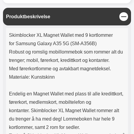
Lyttetid: ca 4 timer
skjermbeskyttelsen i herdet glass
får du ingen bobler i beskyttelsen.
Renseklut, støvfjerning og
L
Produktbeskrivelse
pusseklut følger med. Leveres i
u
emballasje Slik monteres glasset
k
Produktbeskrivelse
på skjermen! OBS! Denne
k
Skimblocker XL Magnet Wallet med 9 kortlommer
skjermbeskyttelsen kan være litt
vanskelig å montere. Pass på å
for Samsung Galaxy A35 5G (SM-A356B)
være EKSTRA NØYE når du
Robust og romslig mobillommebok som rommer alt du
monterer glasset! Pass på at
skjermen er ordentlig rengjort før
trenger; mobil, førerkort, kredittkort og kontanter.
du monterer skjermbeskyttelsen.
Med førerkortlomme og avtakbart magnetdeksel.
Spritserviett og pusseklut følger
med. Bruk gjerne en klistrelapp
Materiale: Kunstskinn
for å få bort det siste støvet. Det
lønner seg å legge litt ekstra i
Endelig en Magnet Wallet med plass til alle kredittkort,
rengjøringen; er det bare ett
støvkorn igjen på skjermen,
førerkort, medlemskort, mobiltelefon og
kommer dette til å vises tydelig
kontanter. Skimblocker XL Magnet Wallet rommer alt
gjennom glasset. Ta bort
beskyttelsesfilmen og plasser
du trenger å ha med deg! Lommeboken har hele 9
glasset over skjermen. Tilpass
kortlommer, samt 2 rom for sedler.
nøyaktig hvor du ønsker
beskyttelsen før du slipper den.