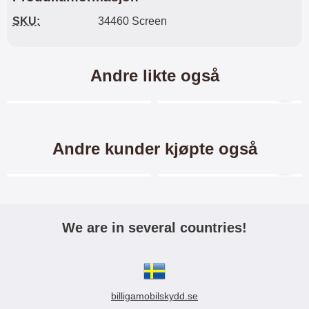
SKU:
34460 Screen
Andre likte også
Merkitse blow productListContainer
Merkitse blow productL
3 varianter
4 varianter
-45%
-28%
Andre kunder kjøpte også
Merkitse blow productListContainer
Merkitse blow productL
We are in several countries!
Crazy Horse Wallet Xiaomi
New Standcase Wallet
Mi Note 10 / Mi Note 10 Pro
Xiaomi Mi Note 10 / Mi Note
10 Pro
billigamobilskydd.se
Crazy Horse Standcase
Standcase Wallet/ Lommebok-