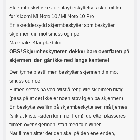
Produktbeskrivelse
Lyttetid: ca 4 timer
skaper et vakkert mønster på
k
Skjermbeskyttelse / displaybeskyttelse / skjermfilm
utsiden av lommeboken.
Innsiden av etuiet er ensfarget.
for Xiaomi Mi Note 10 / Mi Note 10 Pro
Etuiet lukkes med en magnetisk
En skreddersydd skjermbeskytter som beskytter
klaff. Og selvfølgelig er det en
utskjæring for kameraet på
skjermen din mot smuss og riper
baksiden av etuiet, slik at du
Materiale: Klar plastfilm
slipper å ta ut mobilen når du skal
ta bilder. På midten av etuiet er
OBS! Skjermbeskytteren dekker bare overflaten på
det en ekstra flik med 3
skjermen, den går ikke ned langs kantene!
kortlommer både foran og bak
samt et mindre rom på midten til
Den tynne plastfilmen beskytter skjermen din mot
for eksempel mynter og lignende.
Rommet lukkes med glidelås,
smuss og riper.
men vær oppmerksom på at dette
Filmen settes på ved først å rengjøre skjermen riktig
rommet ikke er så stort. Og jo mer
du putter i lommeboken, jo
(pass på at det ikke er noen støv igjen på skjermen)
tykkere blir den. Ekstrafliken har
En beskyttelsesfilm på skjermbeskyttelsen må fjernes
en trykklås slik at du kan feste
(slik at klister-siden kommer frem), deretter plasseres
fliken foran på lommeboken.
Materiale: PU-skinn og TPU
filmen over skjermen, start med to hjørner.
Farge på glidelås: gull
Når filmen sitter der den skal på den ene enden,