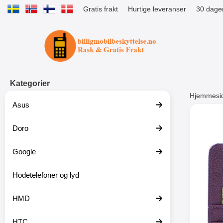
Gratis frakt
Hurtige leveranser
30 dager
Startsiden for Tibro Billiga Mobils
Kategorier
Hjemmesi
Asus
Andre
Doro
Google
-51%
Hodetelefoner og lyd
HMD
HTC