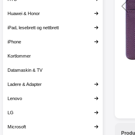
Huawei & Honor
XO trå
iPad, lesebrett og nettbrett
XO-X33 
iPhone
XO-X3
hodetele
medfø
Kortlommer
hodetelef
du ikke m
Datamaskin & TV
en lader
ikke er 
dine er pl
Ladere & Adapter
at
favor
Lenovo
hodetele
seg eller
med mikr
LG
som hands
gir deg 
Microsoft
stabil ti
Produ
batter