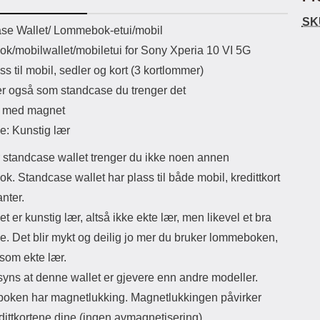
uetooth-versjon: 5.3
skjermbeskyttelsen må fjernes (slik at
lag
SK
ikassekapasitet: 200 mha
klister-siden kommer frem), deretter
skje
uktbeskrivelse
se Wallet/ Lommebok-etui/mobil
Lyttetid: ca 4 timer
plasseres filmen over skjermen, start
sp
k/mobilwallet/mobiletui for Sony Xperia 10 VI 5G
med to hjørner. Når filmen sitter der
tel
den skal på den ene enden, strykes
se
s til mobil, sedler og kort (3 kortlommer)
beskyttelsen på resten av enheten;
m
r også som standcase du trenger det
ned mot den motsatte delen av
tre
skjermen. Eventuelle luftbobler
Selfi
g med magnet
presses ut mot kanten ved hjelp av
M
e: Kunstig lær
f.eks. et kredittkort. Merk at
her
skjermbeskytteren ikke kan
omsl
 standcase wallet trenger du ikke noen annen
gjenbrukes; dersom påføringen
lett
mislykkes blir skjermbeskytteren
og 
. Standcase wallet har plass til både mobil, kredittkort
ødelagt. Noen skjermbeskyttere kan
emballasje Sl
nter.
se ut som de er speilvendte; det er de
sk
ikke. Noen telefoner og nettbrett har
sk
et er kunstig lær, altså ikke ekte lær, men likevel et bra
både en sensor og et kamera på
skj
e. Det blir mykt og deilig jo mer du bruker lommeboken,
forsiden, men det er bare sensoren
pu
som trenger et hull i
gjer
 som ekte lær.
skjermbeskytteren. Selfie-kameraet
sist
yns at denne wallet er gjevere enn andre modeller.
trenger ikke noe hull!
lit
det 
ken har magnetlukking. Magnetlukkingen påvirker
skje
dittkortene dine (ingen avmagnetisering).