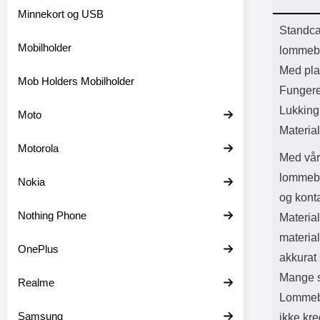
Bl
Minnekort og USB
Batter
Prod
Standca
Mobilholder
lommebo
Med plas
Mob Holders Mobilholder
Fungere
Lukkin
Moto
Material
Motorola
Med vår
lommebok
Nokia
og konta
Nothing Phone
Material
material
OnePlus
akkurat
Mange s
Realme
Lommebo
Samsung
ikke kre