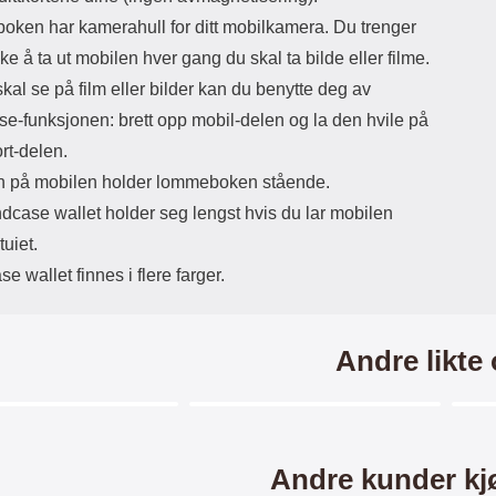
bes
ken har kamerahull for ditt mobilkamera. Du trenger
over
kke å ta ut mobilen hver gang du skal ta bilde eller filme.
du ø
den.
kal se på film eller bilder kan du benytte deg av
s
se-funksjonen: brett opp mobil-delen og la den hvile på
s
ort-delen.
slu
"fly
 på mobilen holder lommeboken stående.
Ev
dcase wallet holder seg lengst hvis du lar mobilen
k
Min
tuiet.
se
e wallet finnes i flere farger.
skje
du kan te
Andre likte
gl
bes
ri
Merkitse blow productListContainer
Merkitse blow productListCo
6 varianter
mis
sp
Andre kunder kj
g