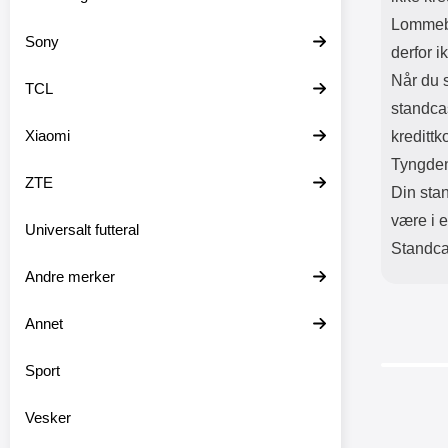
Lommebo
Sony
derfor i
Når du s
TCL
standca
Xiaomi
kredittk
Tyngden
ZTE
Din stan
være i e
Universalt futteral
Standcas
Andre merker
Annet
Sport
Vesker