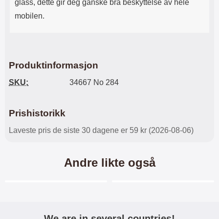
glass, dette gir deg ganske bra beskyttelse av hele
mobilen.
Produktinformasjon
SKU:
34667 No 284
Prishistorikk
Laveste pris de siste 30 dagene er 59 kr (2026-08-06)
Andre likte også
Merkitse blow productListContainer
Merkitse blow productL
6 varianter
3 varianter
-28%
We are in several countries!