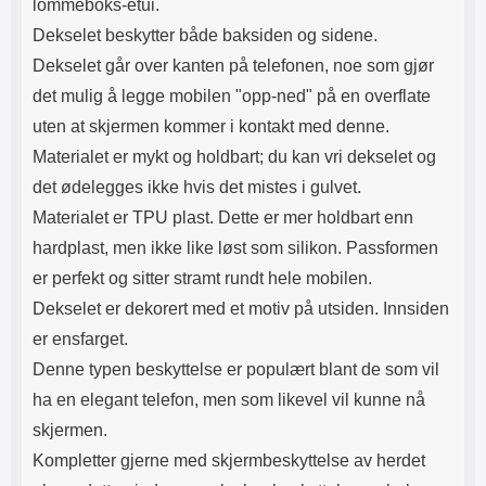
lommeboks-etui.
Lyttetid: ca 4 timer
skaper et vakkert mønster på
utsiden av lommeboken.
Dekselet beskytter både baksiden og sidene.
Innsiden av etuiet er ensfarget.
Dekselet går over kanten på telefonen, noe som gjør
Etuiet lukkes med en magnetisk
klaff. Og selvfølgelig er det en
det mulig å legge mobilen "opp-ned" på en overflate
utskjæring for kameraet på
uten at skjermen kommer i kontakt med denne.
baksiden av etuiet, slik at du
slipper å ta ut mobilen når du skal
Materialet er mykt og holdbart; du kan vri dekselet og
ta bilder. På midten av etuiet er
det ødelegges ikke hvis det mistes i gulvet.
det en ekstra flik med 3
kortlommer både foran og bak
Materialet er TPU plast. Dette er mer holdbart enn
samt et mindre rom på midten til
hardplast, men ikke like løst som silikon. Passformen
for eksempel mynter og lignende.
er perfekt og sitter stramt rundt hele mobilen.
Rommet lukkes med glidelås,
men vær oppmerksom på at dette
Dekselet er dekorert med et motiv på utsiden. Innsiden
rommet ikke er så stort. Og jo mer
er ensfarget.
du putter i lommeboken, jo
tykkere blir den. Ekstrafliken har
Denne typen beskyttelse er populært blant de som vil
en trykklås slik at du kan feste
ha en elegant telefon, men som likevel vil kunne nå
fliken foran på lommeboken.
Materiale: PU-skinn og TPU
skjermen.
Farge på glidelås: gull
Kompletter gjerne med skjermbeskyttelse av herdet